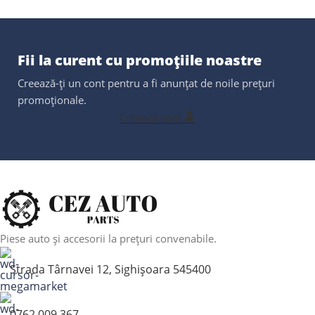
Fii la curent cu promoțiile noastre
Creează-ți un cont pentru a fi anunțat de noile prețuri
promoționale.
Creează cont
Piese auto și accesorii la prețuri convenabile.
Strada Târnavei 12, Sighișoara 545400
0762 009 367