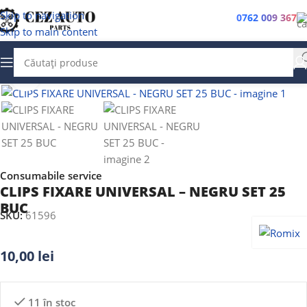
Skip to navigation
0762 009 367
Skip to main content
Faceți clic pentru a mări
Consumabile service
CLIPS FIXARE UNIVERSAL – NEGRU SET 25
BUC
SKU:
61596
10,00
lei
11 în stoc