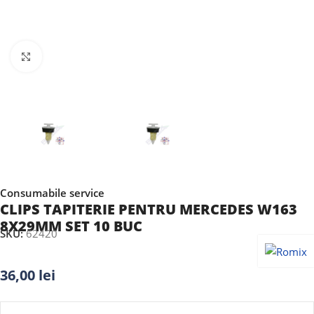
Faceți clic pentru a mări
Consumabile service
CLIPS TAPITERIE PENTRU MERCEDES W163
8X29MM SET 10 BUC
SKU:
62420
36,00
lei