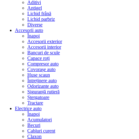
Aditivi
Antigel
Lichid frână
Lichid parbriz
Diverse
Accesorii auto
Înapoi
Accesorii exterior
Accesorii interior
Bancuri de scule
Capace roți
Compresor auto
Covorașe auto
Huse scaun
Întreținere auto
Odorizante auto
Siguranță rutieră
Ștergatoare
Tractare
Electrice auto
Înapoi
Acumulatori
Becuri
Cabluri curent
Claxon