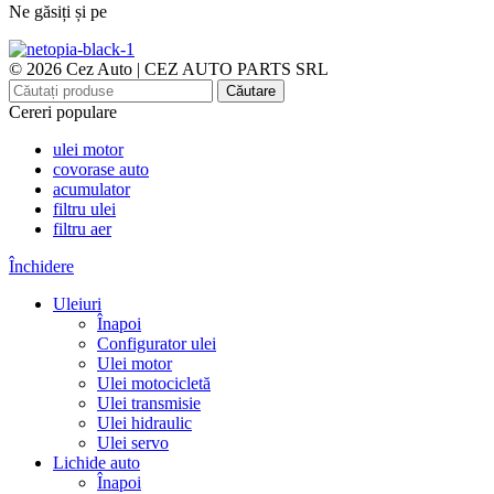
Ne găsiți și pe
© 2026 Cez Auto | CEZ AUTO PARTS SRL
Căutare
Cereri populare
ulei motor
covorase auto
acumulator
filtru ulei
filtru aer
Închidere
Uleiuri
Înapoi
Configurator ulei
Ulei motor
Ulei motocicletă
Ulei transmisie
Ulei hidraulic
Ulei servo
Lichide auto
Înapoi