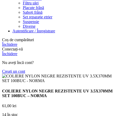
Filtru ulei
Placute frână
Saboți frână
Set reparație etrier
Suspensie
Diverse
Autentificare / Înregistrare
Coș de cumpărături
Închidere
Conectați-vă
Închidere
Nu aveți încă cont?
Creați un cont
COLIERE NYLON NEGRE REZISTENTE UV 3.5X370MM
SET 100BUC – NORMA
61,00
lei
14 în stoc