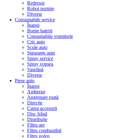
Redresor
Robot pornire
Diverse
Consumabile service
Înapoi
Borne baterii
Consumabile vopsitorie
Cric auto
Scule auto
Siguranțe auto
Spray service
Spray vopsea
Vaselină
Diverse
Piese auto
Înapoi
Ambreiaj
Angrenare roată
Direcție
Curea accesorii
Disc frână
Distribuție
Filtru aer
Filtru combustibil
Filtru polen