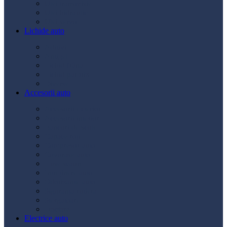
Ulei transmisie
Ulei hidraulic
Ulei servo
Lichide auto
Aditivi
Antigel
Lichid frână
Lichid parbriz
Diverse
Accesorii auto
Accesorii exterior
Accesorii interior
Bancuri de scule
Capace roți
Compresor auto
Covorașe auto
Huse scaun
Întreținere auto
Odorizante auto
Siguranță rutieră
Ștergatoare
Tractare
Electrice auto