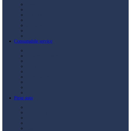
Acumulatori
Becuri
Cabluri curent
Claxon
Redresor
Robot pornire
Diverse
Consumabile service
Borne baterii
Consumabile vopsitorie
Cric auto
Scule auto
Siguranțe auto
Spray service
Spray vopsea
Vaselină
Diverse
Piese auto
Ambreiaj
Angrenare roată
Direcție
Curea accesorii
Disc frână