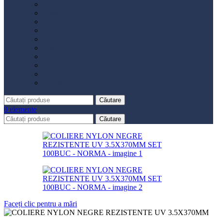
Distribuție
Filtru aer
Filtru combustibil
Filtru polen
Filtru ulei
Placute frână
Saboți frână
Set reparație etrier
Suspensie
Diverse
Căutare
0
elemente
Căutare
Faceți clic pentru a mări