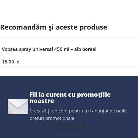
Recomandăm și aceste produse
Vopsea spray universal 450 ml – alb boreal
15,00
lei
Fii la curent cu promoțiile
noastre
Creează-ți un cont pentru a fi anunțat de noile
prețuri promoționale.
Creează cont