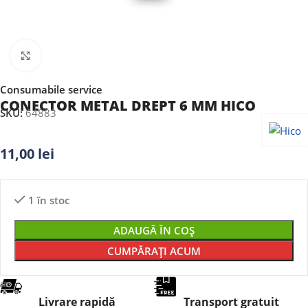
Faceți clic pentru a mări
Consumabile service
CONECTOR METAL DREPT 6 MM HICO
SKU:
64883
11,00
lei
1 în stoc
ADAUGĂ ÎN COȘ
CUMPĂRAȚI ACUM
Livrare rapidă
Transport gratuit