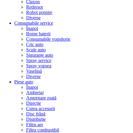
Claxon
Redresor
Robot pornire
Diverse
Consumabile service
Înapoi
Borne baterii
Consumabile vopsitorie
Cric auto
Scule auto
Siguranțe auto
Spray service
Spray vopsea
Vaselină
Diverse
Piese auto
Înapoi
Ambreiaj
Angrenare roată
Direcție
Curea accesorii
Disc frână
Distribuție
Filtru aer
Filtru combustibil