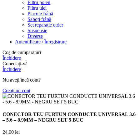
Filtru polen
Filtru ulei
Placute frână
Saboți frână
Set reparație etrier
Suspensie
Diverse
Autentificare / Înregistrare
Coș de cumpărături
Închidere
Conectați-vă
Închidere
Nu aveți încă cont?
Creați un cont
CONECTOR TEU FURTUN CONDUCTE UNIVERSAL 3.6
– 5.6 – 8.9MM – NEGRU SET 5 BUC
24,00
lei