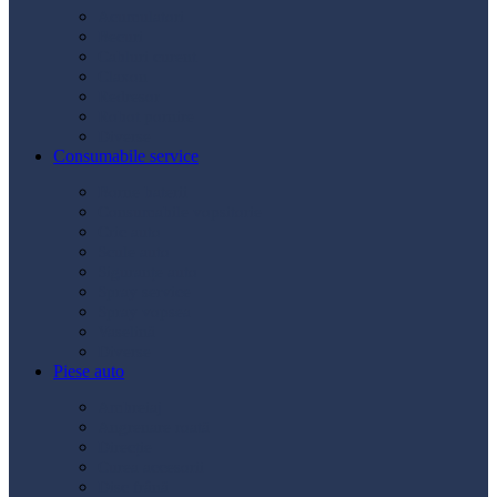
Acumulatori
Becuri
Cabluri curent
Claxon
Redresor
Robot pornire
Diverse
Consumabile service
Borne baterii
Consumabile vopsitorie
Cric auto
Scule auto
Siguranțe auto
Spray service
Spray vopsea
Vaselină
Diverse
Piese auto
Ambreiaj
Angrenare roată
Direcție
Curea accesorii
Disc frână