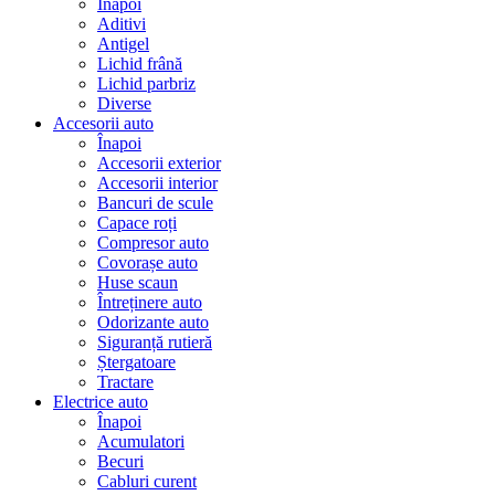
Înapoi
Aditivi
Antigel
Lichid frână
Lichid parbriz
Diverse
Accesorii auto
Înapoi
Accesorii exterior
Accesorii interior
Bancuri de scule
Capace roți
Compresor auto
Covorașe auto
Huse scaun
Întreținere auto
Odorizante auto
Siguranță rutieră
Ștergatoare
Tractare
Electrice auto
Înapoi
Acumulatori
Becuri
Cabluri curent