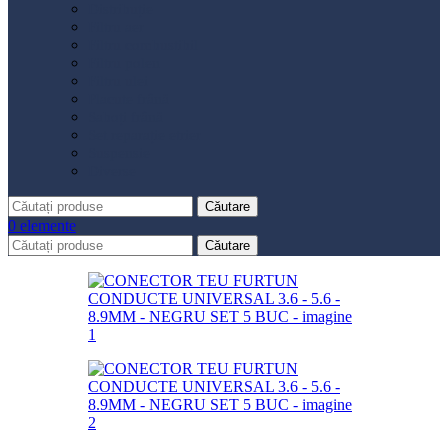
Distribuție
Filtru aer
Filtru combustibil
Filtru polen
Filtru ulei
Placute frână
Saboți frână
Set reparație etrier
Suspensie
Diverse
Căutare
0
elemente
Căutare