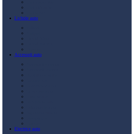
Ulei transmisie
Ulei hidraulic
Ulei servo
Lichide auto
Aditivi
Antigel
Lichid frână
Lichid parbriz
Diverse
Accesorii auto
Accesorii exterior
Accesorii interior
Bancuri de scule
Capace roți
Compresor auto
Covorașe auto
Huse scaun
Întreținere auto
Odorizante auto
Siguranță rutieră
Ștergatoare
Tractare
Electrice auto