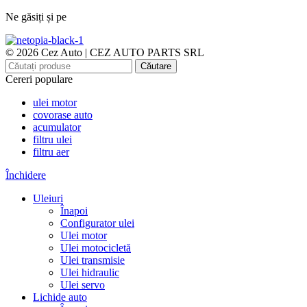
Ne găsiți și pe
© 2026 Cez Auto | CEZ AUTO PARTS SRL
Căutare
Cereri populare
ulei motor
covorase auto
acumulator
filtru ulei
filtru aer
Închidere
Uleiuri
Înapoi
Configurator ulei
Ulei motor
Ulei motocicletă
Ulei transmisie
Ulei hidraulic
Ulei servo
Lichide auto