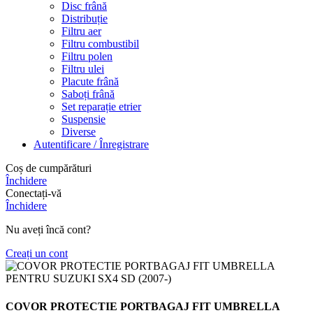
Disc frână
Distribuție
Filtru aer
Filtru combustibil
Filtru polen
Filtru ulei
Placute frână
Saboți frână
Set reparație etrier
Suspensie
Diverse
Autentificare / Înregistrare
Coș de cumpărături
Închidere
Conectați-vă
Închidere
Nu aveți încă cont?
Creați un cont
COVOR PROTECTIE PORTBAGAJ FIT UMBRELLA