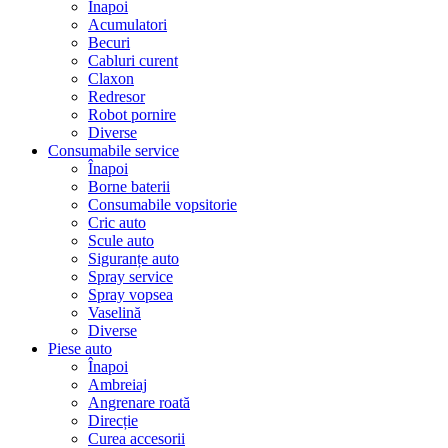
Înapoi
Acumulatori
Becuri
Cabluri curent
Claxon
Redresor
Robot pornire
Diverse
Consumabile service
Înapoi
Borne baterii
Consumabile vopsitorie
Cric auto
Scule auto
Siguranțe auto
Spray service
Spray vopsea
Vaselină
Diverse
Piese auto
Înapoi
Ambreiaj
Angrenare roată
Direcție
Curea accesorii