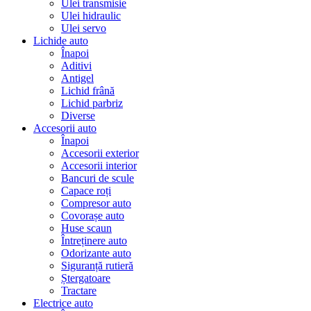
Ulei transmisie
Ulei hidraulic
Ulei servo
Lichide auto
Înapoi
Aditivi
Antigel
Lichid frână
Lichid parbriz
Diverse
Accesorii auto
Înapoi
Accesorii exterior
Accesorii interior
Bancuri de scule
Capace roți
Compresor auto
Covorașe auto
Huse scaun
Întreținere auto
Odorizante auto
Siguranță rutieră
Ștergatoare
Tractare
Electrice auto