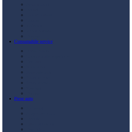
Acumulatori
Becuri
Cabluri curent
Claxon
Redresor
Robot pornire
Diverse
Consumabile service
Borne baterii
Consumabile vopsitorie
Cric auto
Scule auto
Siguranțe auto
Spray service
Spray vopsea
Vaselină
Diverse
Piese auto
Ambreiaj
Angrenare roată
Direcție
Curea accesorii
Disc frână