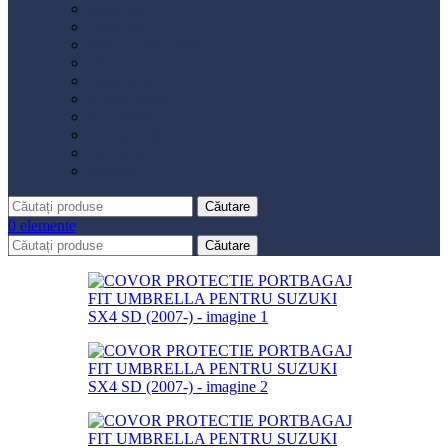
Distribuție
Filtru aer
Filtru combustibil
Filtru polen
Filtru ulei
Placute frână
Saboți frână
Set reparație etrier
Suspensie
Diverse
Căutare
0
elemente
Căutare