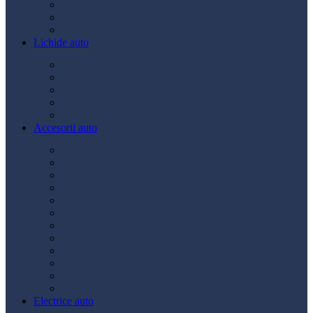
Ulei transmisie
Ulei hidraulic
Ulei servo
Lichide auto
Aditivi
Antigel
Lichid frână
Lichid parbriz
Diverse
Accesorii auto
Accesorii exterior
Accesorii interior
Bancuri de scule
Capace roți
Compresor auto
Covorașe auto
Huse scaun
Întreținere auto
Odorizante auto
Siguranță rutieră
Ștergatoare
Tractare
Electrice auto