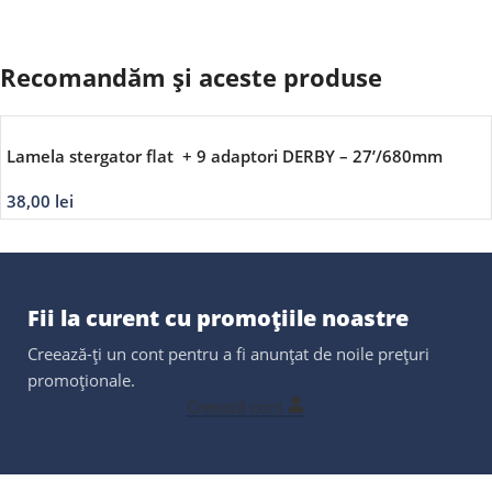
Recomandăm și aceste produse
Lamela stergator flat + 9 adaptori DERBY – 27’/680mm
38,00
lei
Fii la curent cu promoțiile noastre
Creează-ți un cont pentru a fi anunțat de noile prețuri
promoționale.
Creează cont