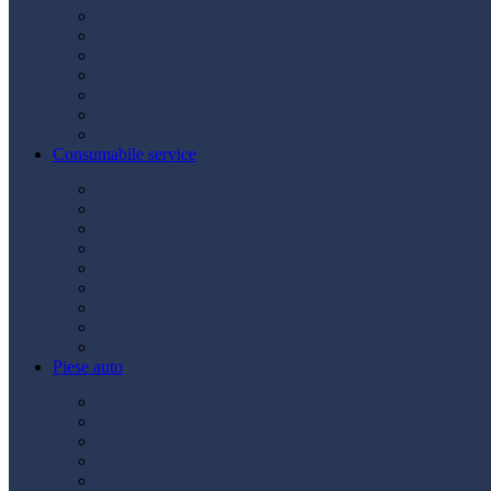
Acumulatori
Becuri
Cabluri curent
Claxon
Redresor
Robot pornire
Diverse
Consumabile service
Borne baterii
Consumabile vopsitorie
Cric auto
Scule auto
Siguranțe auto
Spray service
Spray vopsea
Vaselină
Diverse
Piese auto
Ambreiaj
Angrenare roată
Direcție
Curea accesorii
Disc frână