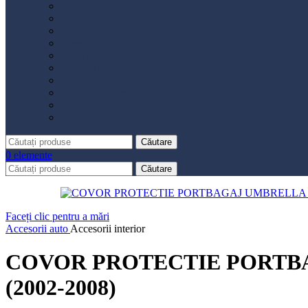
Distribuție
Filtru aer
Filtru combustibil
Filtru polen
Filtru ulei
Placute frână
Saboți frână
Set reparație etrier
Suspensie
Diverse
Căutare
0
elemente
Căutare
Faceți clic pentru a mări
Accesorii auto
Accesorii interior
COVOR PROTECTIE PORTB
(2002-2008)