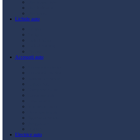
Ulei transmisie
Ulei hidraulic
Ulei servo
Lichide auto
Aditivi
Antigel
Lichid frână
Lichid parbriz
Diverse
Accesorii auto
Accesorii exterior
Accesorii interior
Bancuri de scule
Capace roți
Compresor auto
Covorașe auto
Huse scaun
Întreținere auto
Odorizante auto
Siguranță rutieră
Ștergatoare
Tractare
Electrice auto