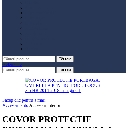
Distribuție
Filtru aer
Filtru combustibil
Filtru polen
Filtru ulei
Placute frână
Saboți frână
Set reparație etrier
Suspensie
Diverse
Căutare
0
elemente
Căutare
Faceți clic pentru a mări
Accesorii auto
Accesorii interior
COVOR PROTECTIE