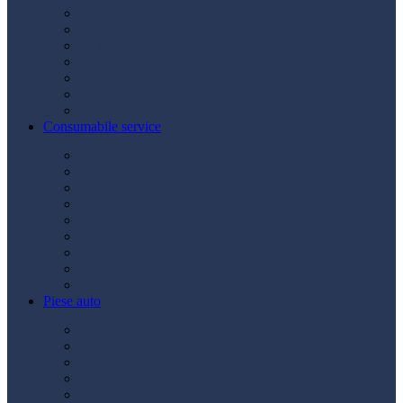
Acumulatori
Becuri
Cabluri curent
Claxon
Redresor
Robot pornire
Diverse
Consumabile service
Borne baterii
Consumabile vopsitorie
Cric auto
Scule auto
Siguranțe auto
Spray service
Spray vopsea
Vaselină
Diverse
Piese auto
Ambreiaj
Angrenare roată
Direcție
Curea accesorii
Disc frână