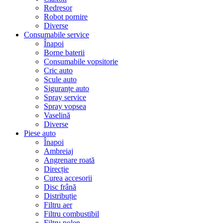
Redresor
Robot pornire
Diverse
Consumabile service
Înapoi
Borne baterii
Consumabile vopsitorie
Cric auto
Scule auto
Siguranțe auto
Spray service
Spray vopsea
Vaselină
Diverse
Piese auto
Înapoi
Ambreiaj
Angrenare roată
Direcție
Curea accesorii
Disc frână
Distribuție
Filtru aer
Filtru combustibil
Filtru polen