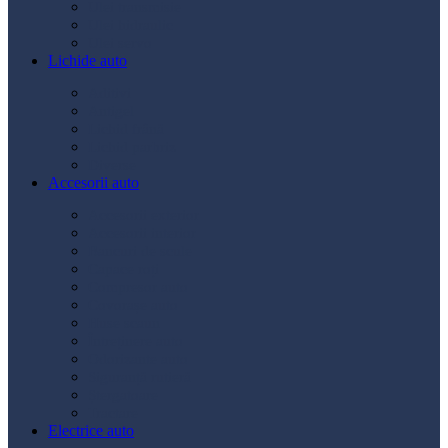
Ulei transmisie
Ulei hidraulic
Ulei servo
Lichide auto
Aditivi
Antigel
Lichid frână
Lichid parbriz
Diverse
Accesorii auto
Accesorii exterior
Accesorii interior
Bancuri de scule
Capace roți
Compresor auto
Covorașe auto
Huse scaun
Întreținere auto
Odorizante auto
Siguranță rutieră
Ștergatoare
Tractare
Electrice auto