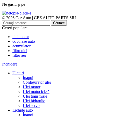
Ne găsiți și pe
© 2026 Cez Auto | CEZ AUTO PARTS SRL
Căutare
Cereri populare
ulei motor
covorase auto
acumulator
filtru ulei
filtru aer
Închidere
Uleiuri
Înapoi
Configurator ulei
Ulei motor
Ulei motocicletă
Ulei transmisie
Ulei hidraulic
Ulei servo
Lichide auto
Înapoi