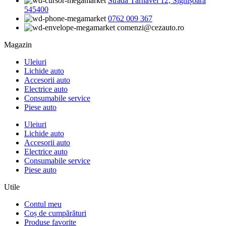
Strada Târnavei 12, Sighișoara
545400
0762 009 367
comenzi@cezauto.ro
Magazin
Uleiuri
Lichide auto
Accesorii auto
Electrice auto
Consumabile service
Piese auto
Uleiuri
Lichide auto
Accesorii auto
Electrice auto
Consumabile service
Piese auto
Utile
Contul meu
Coș de cumpărături
Produse favorite