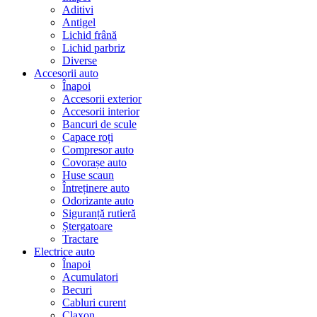
Aditivi
Antigel
Lichid frână
Lichid parbriz
Diverse
Accesorii auto
Înapoi
Accesorii exterior
Accesorii interior
Bancuri de scule
Capace roți
Compresor auto
Covorașe auto
Huse scaun
Întreținere auto
Odorizante auto
Siguranță rutieră
Ștergatoare
Tractare
Electrice auto
Înapoi
Acumulatori
Becuri
Cabluri curent
Claxon