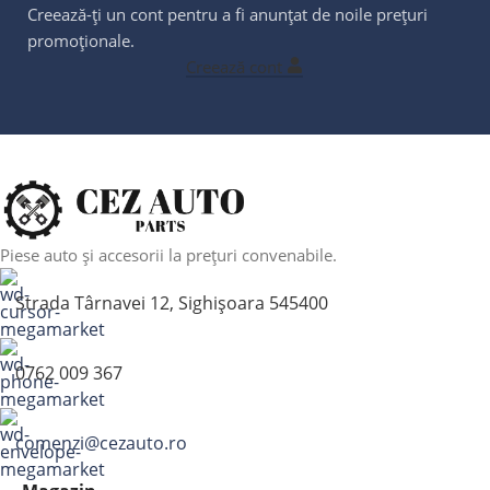
Creează-ți un cont pentru a fi anunțat de noile prețuri
promoționale.
Creează cont
Piese auto și accesorii la prețuri convenabile.
Strada Târnavei 12, Sighișoara 545400
0762 009 367
comenzi@cezauto.ro