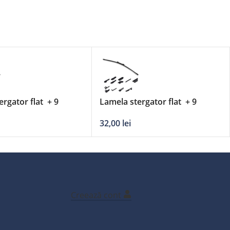
ergator flat + 9
Lamela stergator flat + 9
 DERBY – 16’/400mm
adaptori DERBY – 20’/500mm
32,00
lei
Creează cont