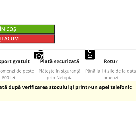
ÎN COȘ
I ACUM
port gratuit
Plată securizată
Retur
comenzi de peste
Plătește în siguranță
Până la 14 zile de la data
600 lei
prin Netopia
comenzii
ă după verificarea stocului și printr-un apel telefonic