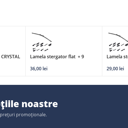
` CRYSTAL
Lamela stergator flat + 9
Lamela st
adaptori DERBY – 25’/630mm
adaptori
36,00
lei
29,00
lei
țiile noastre
 prețuri promoționale.