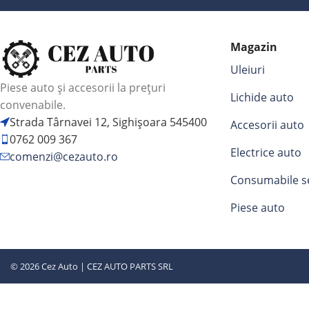
Magazin
Uleiuri
Piese auto și accesorii la prețuri
Lichide auto
convenabile.
Strada Târnavei 12, Sighișoara 545400
Accesorii auto
0762 009 367
Electrice auto
comenzi@cezauto.ro
Consumabile s
Piese auto
© 2026 Cez Auto | CEZ AUTO PARTS SRL