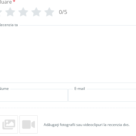
luare
*
0/5
Recenzia ta
Nume
E-mail
Adăugați fotografii sau videoclipuri la recenzia dvs.