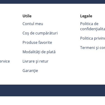
Utile
Legale
Contul meu
Politica de
confidențialit
Coș de cumpărături
Politica privi
Produse favorite
Termeni și con
Modalități de plată
ervice
Livrare și retur
Garanție