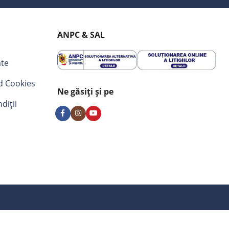
ANPC & SAL
ate
nd Cookies
Ne găsiți și pe
diții