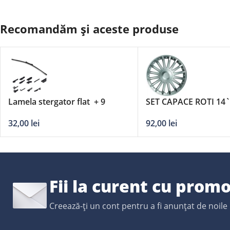
Recomandăm și aceste produse
Lamela stergator flat + 9
SET CAPACE ROTI 14
adaptori DERBY – 21’/530mm
92,00
lei
32,00
lei
Fii la curent cu promo
Creează-ți un cont pentru a fi anunțat de noile