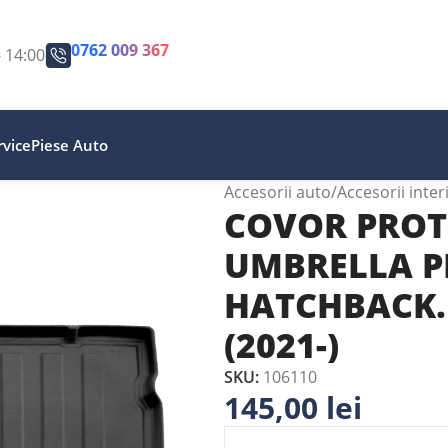
0762 009 367
- 14:00
vice
Piese Auto
Accesorii auto
Accesorii inter
COVOR PROT
UMBRELLA P
HATCHBACK.
(2021-)
SKU:
106110
145,00
lei