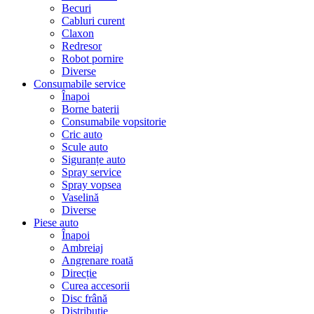
Becuri
Cabluri curent
Claxon
Redresor
Robot pornire
Diverse
Consumabile service
Înapoi
Borne baterii
Consumabile vopsitorie
Cric auto
Scule auto
Siguranțe auto
Spray service
Spray vopsea
Vaselină
Diverse
Piese auto
Înapoi
Ambreiaj
Angrenare roată
Direcție
Curea accesorii
Disc frână
Distribuție