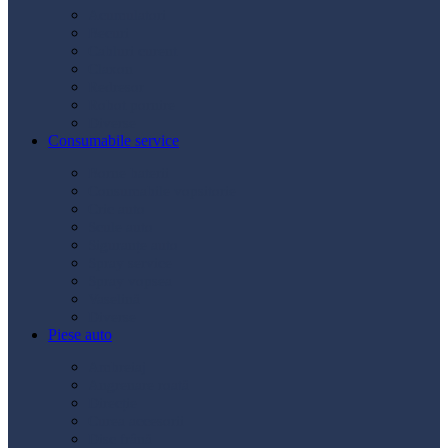
Acumulatori
Becuri
Cabluri curent
Claxon
Redresor
Robot pornire
Diverse
Consumabile service
Borne baterii
Consumabile vopsitorie
Cric auto
Scule auto
Siguranțe auto
Spray service
Spray vopsea
Vaselină
Diverse
Piese auto
Ambreiaj
Angrenare roată
Direcție
Curea accesorii
Disc frână