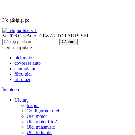
Ne găsiți și pe
© 2026 Cez Auto | CEZ AUTO PARTS SRL
Căutare
Cereri populare
ulei motor
covorase auto
acumulator
filtru ulei
filtru aer
Închidere
Uleiuri
Înapoi
Configurator ulei
Ulei motor
Ulei motocicletă
Ulei transmisie
Ulei hidraulic