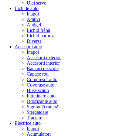
Ulei servo
Lichide auto
Înapoi
Aditivi
Antigel
Lichid frână
Lichid parbriz
Diverse
Accesorii auto
Înapoi
Accesorii exterior
Accesorii interior
Bancuri de scule
Capace roți
Compresor auto
Covorașe auto
Huse scaun
Întreținere auto
Odorizante auto
Siguranță rutieră
Ștergatoare
Tractare
Electrice auto
Înapoi
Acumulatori