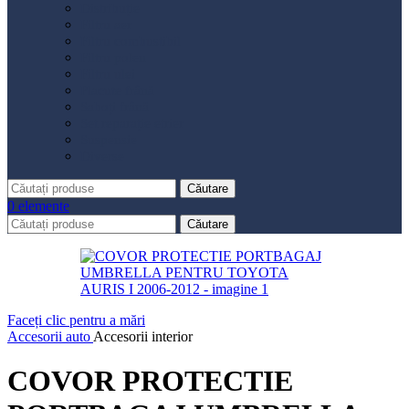
Distribuție
Filtru aer
Filtru combustibil
Filtru polen
Filtru ulei
Placute frână
Saboți frână
Set reparație etrier
Suspensie
Diverse
Căutare
0
elemente
Căutare
Faceți clic pentru a mări
Accesorii auto
Accesorii interior
COVOR PROTECTIE