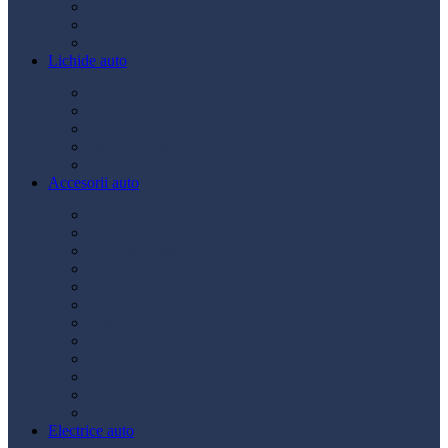
Ulei transmisie
Ulei hidraulic
Ulei servo
Lichide auto
Aditivi
Antigel
Lichid frână
Lichid parbriz
Diverse
Accesorii auto
Accesorii exterior
Accesorii interior
Bancuri de scule
Capace roți
Compresor auto
Covorașe auto
Huse scaun
Întreținere auto
Odorizante auto
Siguranță rutieră
Ștergatoare
Tractare
Electrice auto