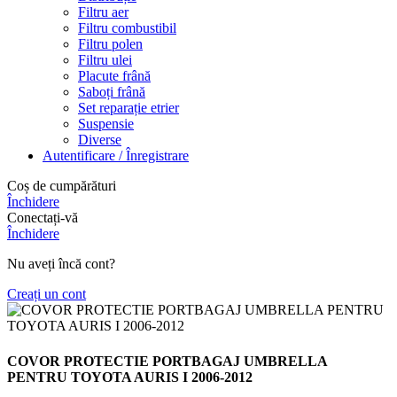
Filtru aer
Filtru combustibil
Filtru polen
Filtru ulei
Placute frână
Saboți frână
Set reparație etrier
Suspensie
Diverse
Autentificare / Înregistrare
Coș de cumpărături
Închidere
Conectați-vă
Închidere
Nu aveți încă cont?
Creați un cont
COVOR PROTECTIE PORTBAGAJ UMBRELLA
PENTRU TOYOTA AURIS I 2006-2012