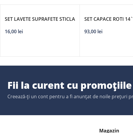
SET LAVETE SUPRAFETE STICLA
SET CAPACE ROTI 14
5 BUC 58X40 CM
COMFORT
16,00
lei
93,00
lei
Fii la curent cu promoțiil
Creează-ți un cont pentru a fi anunțat de noile prețuri 
Magazin