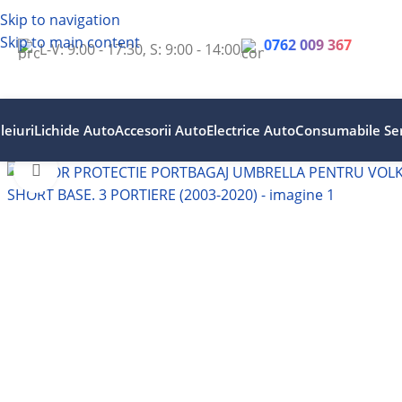
Skip to navigation
Skip to main content
0762 009 367
L-V: 9:00 - 17:30, S: 9:00 - 14:00
leiuri
Lichide Auto
Accesorii Auto
Electrice Auto
Consumabile Ser
Faceți clic pentru a mări