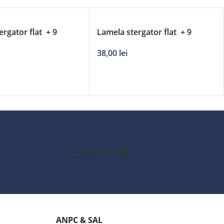
ergator flat + 9
Lamela stergator flat + 9
 DERBY – 22’/550mm
adaptori DERBY – 27’/680mm
38,00
lei
Creează cont
ANPC & SAL