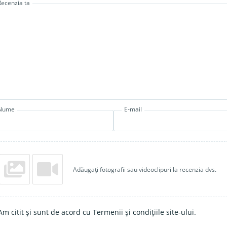
Recenzia ta
Nume
E-mail
Adăugați fotografii sau videoclipuri la recenzia dvs.
Am citit și sunt de acord cu Termenii și condițiile site-ului.