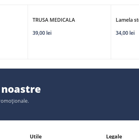
`
TRUSA MEDICALA
Lamela st
adaptori
39,00
lei
34,00
lei
e noastre
promoționale.
Utile
Legale