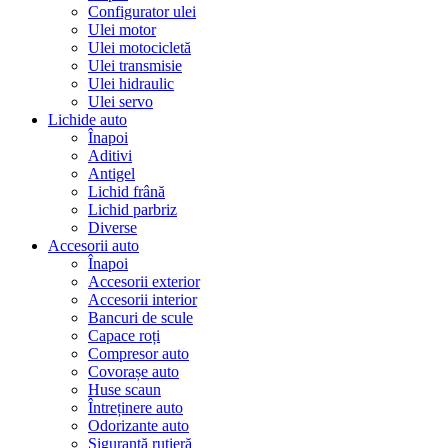
Configurator ulei
Ulei motor
Ulei motocicletă
Ulei transmisie
Ulei hidraulic
Ulei servo
Lichide auto
Înapoi
Aditivi
Antigel
Lichid frână
Lichid parbriz
Diverse
Accesorii auto
Înapoi
Accesorii exterior
Accesorii interior
Bancuri de scule
Capace roți
Compresor auto
Covorașe auto
Huse scaun
Întreținere auto
Odorizante auto
Siguranță rutieră