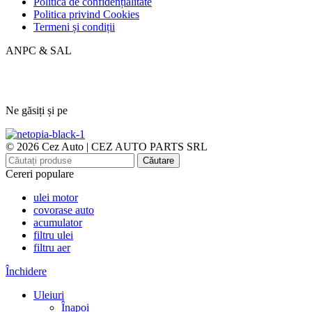
Politica de confidențialitate
Politica privind Cookies
Termeni și condiții
ANPC & SAL
Ne găsiți și pe
© 2026 Cez Auto | CEZ AUTO PARTS SRL
Căutare
Cereri populare
ulei motor
covorase auto
acumulator
filtru ulei
filtru aer
Închidere
Uleiuri
Înapoi