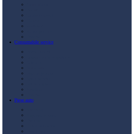
Acumulatori
Becuri
Cabluri curent
Claxon
Redresor
Robot pornire
Diverse
Consumabile service
Borne baterii
Consumabile vopsitorie
Cric auto
Scule auto
Siguranțe auto
Spray service
Spray vopsea
Vaselină
Diverse
Piese auto
Ambreiaj
Angrenare roată
Direcție
Curea accesorii
Disc frână