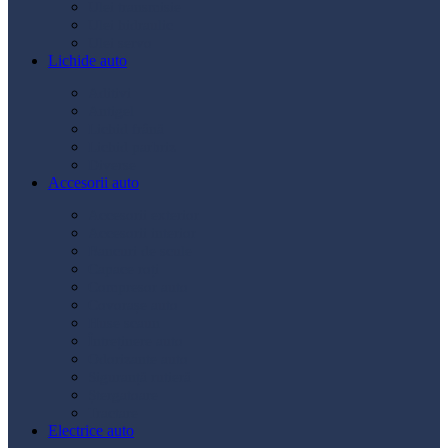
Ulei transmisie
Ulei hidraulic
Ulei servo
Lichide auto
Aditivi
Antigel
Lichid frână
Lichid parbriz
Diverse
Accesorii auto
Accesorii exterior
Accesorii interior
Bancuri de scule
Capace roți
Compresor auto
Covorașe auto
Huse scaun
Întreținere auto
Odorizante auto
Siguranță rutieră
Ștergatoare
Tractare
Electrice auto