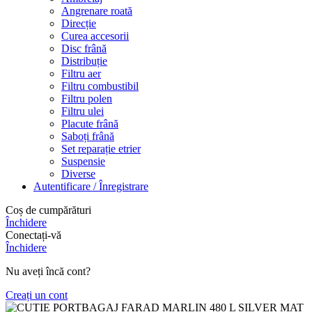
Angrenare roată
Direcție
Curea accesorii
Disc frână
Distribuție
Filtru aer
Filtru combustibil
Filtru polen
Filtru ulei
Placute frână
Saboți frână
Set reparație etrier
Suspensie
Diverse
Autentificare / Înregistrare
Coș de cumpărături
Închidere
Conectați-vă
Închidere
Nu aveți încă cont?
Creați un cont