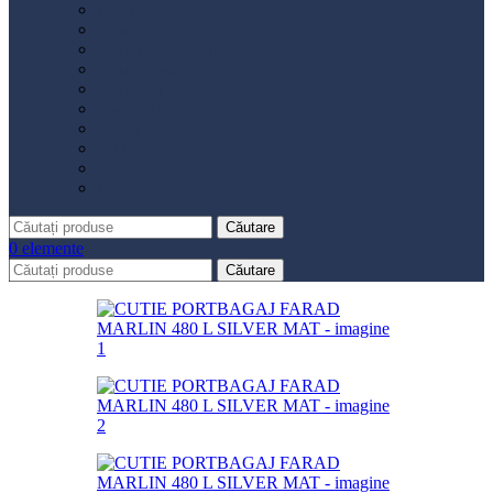
Distribuție
Filtru aer
Filtru combustibil
Filtru polen
Filtru ulei
Placute frână
Saboți frână
Set reparație etrier
Suspensie
Diverse
Căutare
0
elemente
Căutare