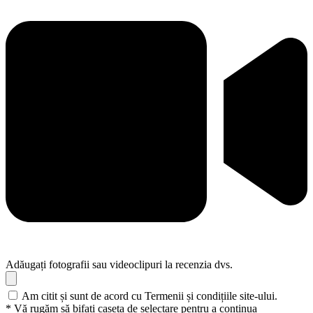
Adăugați fotografii sau videoclipuri la recenzia dvs.
Am citit și sunt de acord cu Termenii și condițiile site-ului.
* Vă rugăm să bifați caseta de selectare pentru a continua