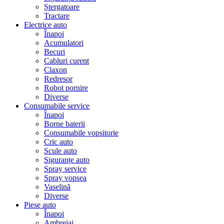
Ștergatoare
Tractare
Electrice auto
Înapoi
Acumulatori
Becuri
Cabluri curent
Claxon
Redresor
Robot pornire
Diverse
Consumabile service
Înapoi
Borne baterii
Consumabile vopsitorie
Cric auto
Scule auto
Siguranțe auto
Spray service
Spray vopsea
Vaselină
Diverse
Piese auto
Înapoi
Ambreiaj