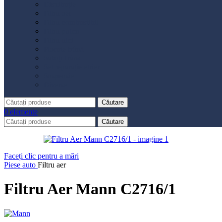
Distribuție
Filtru aer
Filtru combustibil
Filtru polen
Filtru ulei
Placute frână
Saboți frână
Set reparație etrier
Suspensie
Diverse
Căutare
0
elemente
Căutare
Faceți clic pentru a mări
Piese auto
Filtru aer
Filtru Aer Mann C2716/1