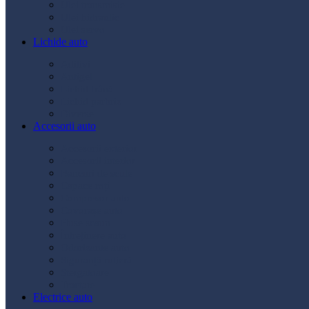
Ulei transmisie
Ulei hidraulic
Ulei servo
Lichide auto
Aditivi
Antigel
Lichid frână
Lichid parbriz
Diverse
Accesorii auto
Accesorii exterior
Accesorii interior
Bancuri de scule
Capace roți
Compresor auto
Covorașe auto
Huse scaun
Întreținere auto
Odorizante auto
Siguranță rutieră
Ștergatoare
Tractare
Electrice auto