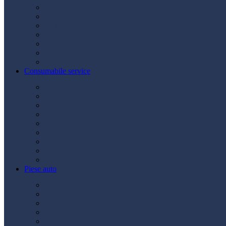
Acumulatori
Becuri
Cabluri curent
Claxon
Redresor
Robot pornire
Diverse
Consumabile service
Borne baterii
Consumabile vopsitorie
Cric auto
Scule auto
Siguranțe auto
Spray service
Spray vopsea
Vaselină
Diverse
Piese auto
Ambreiaj
Angrenare roată
Direcție
Curea accesorii
Disc frână