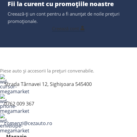
Fii la curent cu promoțiile noastre
Creează-ți un cont pentru a fi anunțat de noile prețuri
promoționale.
Creează cont
Piese auto și accesorii la prețuri convenabile.
Strada Târnavei 12, Sighișoara 545400
0762 009 367
comenzi@cezauto.ro
Magazin