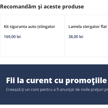
Recomandăm și aceste produse
Kit siguranta auto (stingator
Lamela stergator flat
manometru, trusa medicala,
adaptori DERBY – 26
169,00
lei
38,00
lei
2*triunghi reflect, vesta reflect,
geanta)
Fii la curent cu promoțiil
Creează-ți un cont pentru a fi anunțat de noile prețuri 