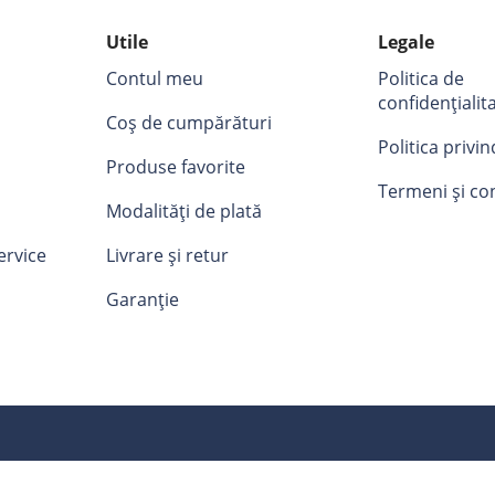
Utile
Legale
Contul meu
Politica de
confidențialit
Coș de cumpărături
Politica privi
Produse favorite
Termeni și con
Modalități de plată
ervice
Livrare și retur
Garanție