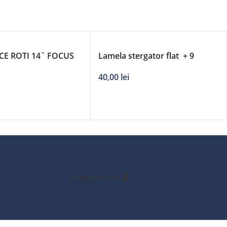
CE ROTI 14` FOCUS
Lamela stergator flat + 9
adaptori DERBY – 28’/700mm
40,00
lei
Creează cont