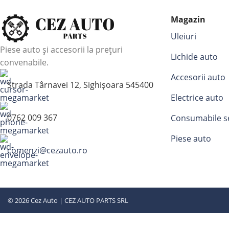
Magazin
Uleiuri
Piese auto și accesorii la prețuri
Lichide auto
convenabile.
Accesorii auto
Strada Târnavei 12, Sighișoara 545400
Electrice auto
0762 009 367
Consumabile s
Piese auto
comenzi@cezauto.ro
© 2026 Cez Auto | CEZ AUTO PARTS SRL