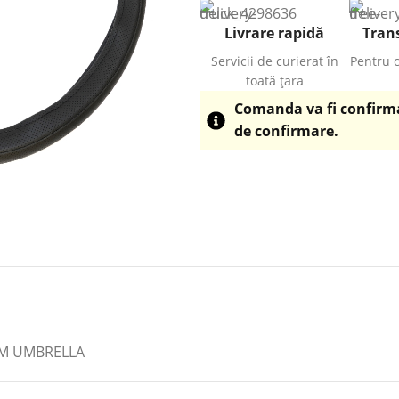
Livrare rapidă
Trans
Servicii de curierat în
Pentru 
toată țara
Comanda va fi confirmat
de confirmare.
CM UMBRELLA