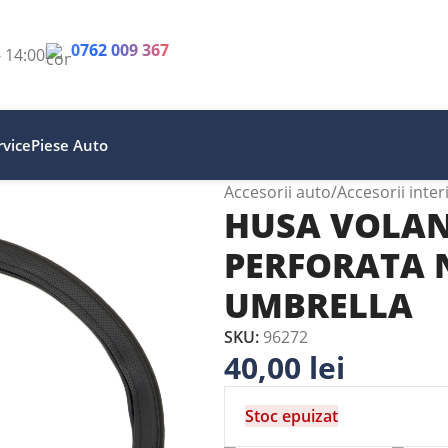
0762 009 367
- 14:00
vice
Piese Auto
Accesorii auto
Accesorii inter
HUSA VOLAN
PERFORATA 
UMBRELLA
SKU:
96272
40,00
lei
Stoc epuizat