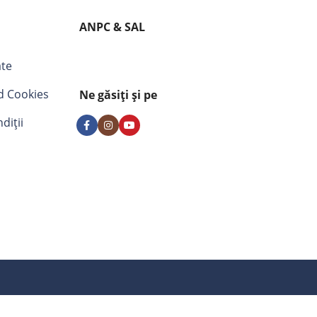
ANPC & SAL
ate
nd Cookies
Ne găsiți și pe
diții