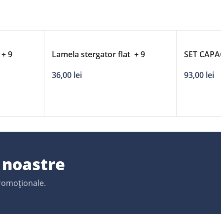
 + 9
Lamela stergator flat + 9
SET CAPA
’/650mm
adaptori DERBY – 25’/630mm
93,00
lei
36,00
lei
e noastre
promoționale.