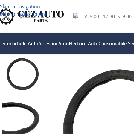
Skip to navigation
Skip to main content
L-V: 9:00 - 17:30, S: 9:00 
leiuri
Lichide Auto
Accesorii Auto
Electrice Auto
Consumabile Ser