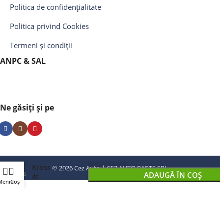
Politica de confidențialitate
Politica privind Cookies
Termeni și condiții
ANPC & SAL
Ne găsiți și pe
Kross
© 2026 Cez Auto | CEZ AUTO PARTS SRL
45,00
lei
ADAUGĂ ÎN COȘ
4t
Meniu
Coș
CUMPĂRAȚI ACUM