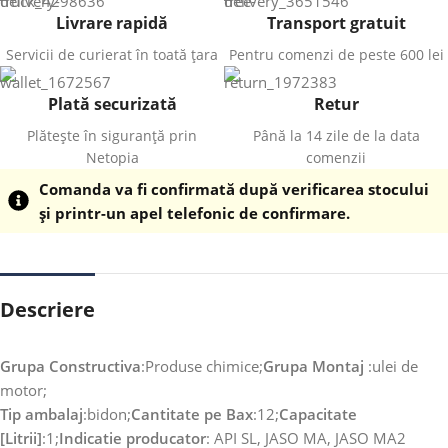
Livrare rapidă
Transport gratuit
Servicii de curierat în toată țara
Pentru comenzi de peste 600 lei
Plată securizată
Retur
Plătește în siguranță prin
Până la 14 zile de la data
Netopia
comenzii
Comanda va fi confirmată după verificarea stocului
și printr-un apel telefonic de confirmare.
Descriere
Grupa Constructiva
:Produse chimice;
Grupa Montaj
:ulei de
motor;
Tip ambalaj
:bidon;
Cantitate pe Bax
:12;
Capacitate
[Litrii]
:1;
Indicatie producator
: API SL, JASO MA, JASO MA2