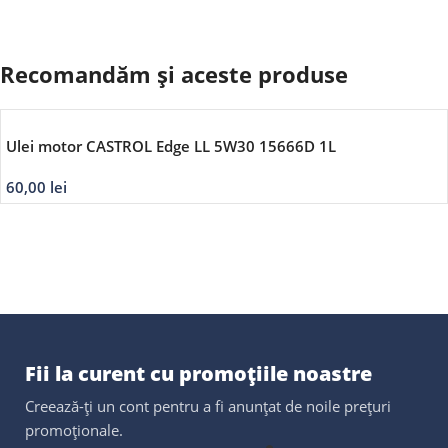
Recomandăm și aceste produse
Ulei motor CASTROL Edge LL 5W30 15666D 1L
60,00
lei
Fii la curent cu promoțiile noastre
Creează-ți un cont pentru a fi anunțat de noile prețuri
promoționale.