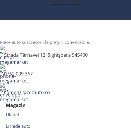
Creează cont
Piese auto și accesorii la prețuri convenabile.
Strada Târnavei 12, Sighișoara 545400
0762 009 367
comenzi@cezauto.ro
Magazin
Uleiuri
Lichide auto