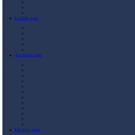
Ulei transmisie
Ulei hidraulic
Ulei servo
Lichide auto
Aditivi
Antigel
Lichid frână
Lichid parbriz
Diverse
Accesorii auto
Accesorii exterior
Accesorii interior
Bancuri de scule
Capace roți
Compresor auto
Covorașe auto
Huse scaun
Întreținere auto
Odorizante auto
Siguranță rutieră
Ștergatoare
Tractare
Electrice auto