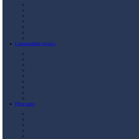
Acumulatori
Becuri
Cabluri curent
Claxon
Redresor
Robot pornire
Diverse
Consumabile service
Borne baterii
Consumabile vopsitorie
Cric auto
Scule auto
Siguranțe auto
Spray service
Spray vopsea
Vaselină
Diverse
Piese auto
Ambreiaj
Angrenare roată
Direcție
Curea accesorii
Disc frână