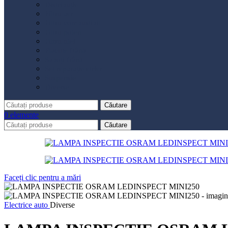
Distribuție
Filtru aer
Filtru combustibil
Filtru polen
Filtru ulei
Placute frână
Saboți frână
Set reparație etrier
Suspensie
Diverse
Căutare
0
elemente
Căutare
Faceți clic pentru a mări
Electrice auto
Diverse