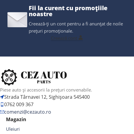
Fii la curent cu promoțiile
noastre
Creează-ți un cont pentru a fi anunțat de noile
prețuri promoționale.
Creează cont
Piese auto și accesorii la prețuri convenabile.
Strada Târnavei 12, Sighișoara 545400
0762 009 367
comenzi@cezauto.ro
Magazin
Uleiuri