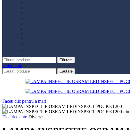
Distribuție
Filtru aer
Filtru combustibil
Filtru polen
Filtru ulei
Placute frână
Saboți frână
Set reparație etrier
Suspensie
Diverse
Căutare
0
elemente
Căutare
Faceți clic pentru a mări
Electrice auto
Diverse