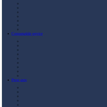
Acumulatori
Becuri
Cabluri curent
Claxon
Redresor
Robot pornire
Diverse
Consumabile service
Borne baterii
Consumabile vopsitorie
Cric auto
Scule auto
Siguranțe auto
Spray service
Spray vopsea
Vaselină
Diverse
Piese auto
Ambreiaj
Angrenare roată
Direcție
Curea accesorii
Disc frână