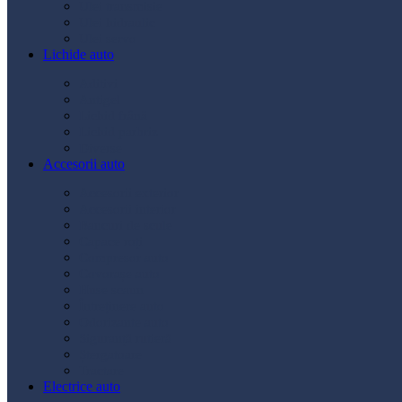
Ulei transmisie
Ulei hidraulic
Ulei servo
Lichide auto
Aditivi
Antigel
Lichid frână
Lichid parbriz
Diverse
Accesorii auto
Accesorii exterior
Accesorii interior
Bancuri de scule
Capace roți
Compresor auto
Covorașe auto
Huse scaun
Întreținere auto
Odorizante auto
Siguranță rutieră
Ștergatoare
Tractare
Electrice auto