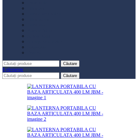
Distribuție
Filtru aer
Filtru combustibil
Filtru polen
Filtru ulei
Placute frână
Saboți frână
Set reparație etrier
Suspensie
Diverse
Căutare
0
elemente
Căutare