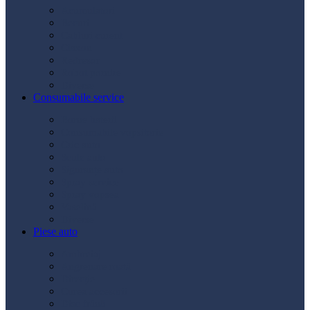
Acumulatori
Becuri
Cabluri curent
Claxon
Redresor
Robot pornire
Diverse
Consumabile service
Borne baterii
Consumabile vopsitorie
Cric auto
Scule auto
Siguranțe auto
Spray service
Spray vopsea
Vaselină
Diverse
Piese auto
Ambreiaj
Angrenare roată
Direcție
Curea accesorii
Disc frână