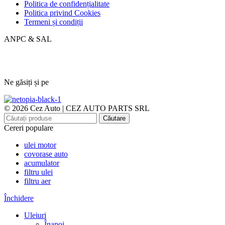
Politica de confidențialitate
Politica privind Cookies
Termeni și condiții
ANPC & SAL
Ne găsiți și pe
© 2026 Cez Auto | CEZ AUTO PARTS SRL
Căutare
Cereri populare
ulei motor
covorase auto
acumulator
filtru ulei
filtru aer
Închidere
Uleiuri
Înapoi