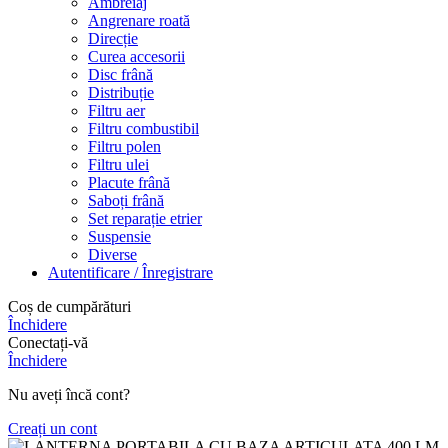
Ambreiaj
Angrenare roată
Direcție
Curea accesorii
Disc frână
Distribuție
Filtru aer
Filtru combustibil
Filtru polen
Filtru ulei
Placute frână
Saboți frână
Set reparație etrier
Suspensie
Diverse
Autentificare / Înregistrare
Coș de cumpărături
Închidere
Conectați-vă
Închidere
Nu aveți încă cont?
Creați un cont