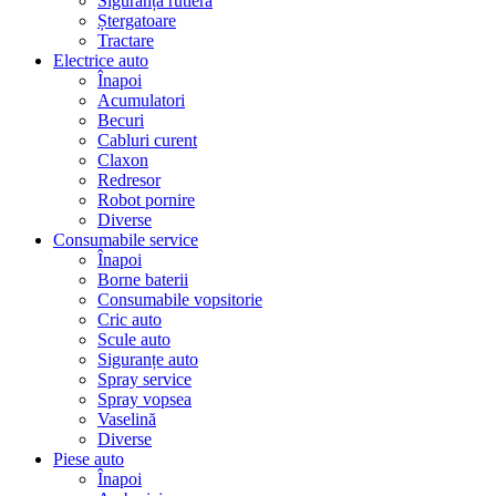
Siguranță rutieră
Ștergatoare
Tractare
Electrice auto
Înapoi
Acumulatori
Becuri
Cabluri curent
Claxon
Redresor
Robot pornire
Diverse
Consumabile service
Înapoi
Borne baterii
Consumabile vopsitorie
Cric auto
Scule auto
Siguranțe auto
Spray service
Spray vopsea
Vaselină
Diverse
Piese auto
Înapoi