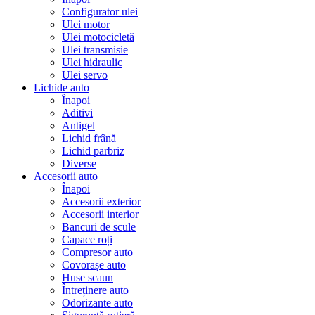
Configurator ulei
Ulei motor
Ulei motocicletă
Ulei transmisie
Ulei hidraulic
Ulei servo
Lichide auto
Înapoi
Aditivi
Antigel
Lichid frână
Lichid parbriz
Diverse
Accesorii auto
Înapoi
Accesorii exterior
Accesorii interior
Bancuri de scule
Capace roți
Compresor auto
Covorașe auto
Huse scaun
Întreținere auto
Odorizante auto