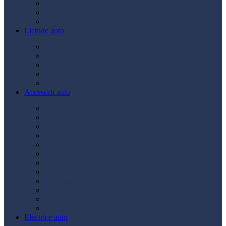
Ulei transmisie
Ulei hidraulic
Ulei servo
Lichide auto
Aditivi
Antigel
Lichid frână
Lichid parbriz
Diverse
Accesorii auto
Accesorii exterior
Accesorii interior
Bancuri de scule
Capace roți
Compresor auto
Covorașe auto
Huse scaun
Întreținere auto
Odorizante auto
Siguranță rutieră
Ștergatoare
Tractare
Electrice auto