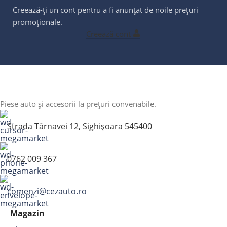
Creează-ți un cont pentru a fi anunțat de noile prețuri
promoționale.
Creează cont
Piese auto și accesorii la prețuri convenabile.
Strada Târnavei 12, Sighișoara 545400
0762 009 367
comenzi@cezauto.ro
Magazin