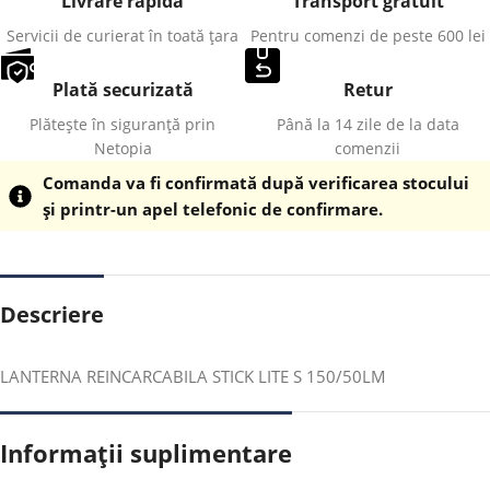
Livrare rapidă
Transport gratuit
Servicii de curierat în toată țara
Pentru comenzi de peste 600 lei
Plată securizată
Retur
Plătește în siguranță prin
Până la 14 zile de la data
Netopia
comenzii
Comanda va fi confirmată după verificarea stocului
și printr-un apel telefonic de confirmare.
Descriere
LANTERNA REINCARCABILA STICK LITE S 150/50LM
Informații suplimentare