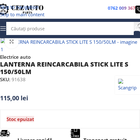
Skip to navigation
0762 009 367
Skip to main content
Faceți clic pentru a mări
Electrice auto
LANTERNA REINCARCABILA STICK LITE S
150/50LM
SKU:
91638
115,00
lei
Stoc epuizat