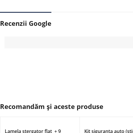
Recenzii Google
Recomandăm și aceste produse
Lamela stergator flat + 9
Kit siguranta auto (st