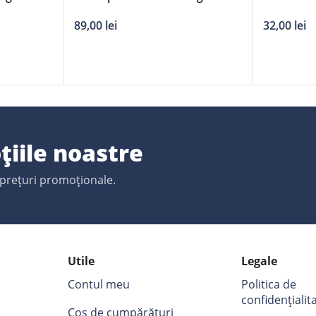
dicala,
Comfort
adaptori
89,00
lei
32,00
lei
ta reflect,
țiile noastre
 prețuri promoționale.
Utile
Legale
Contul meu
Politica de
confidențialit
Coș de cumpărături