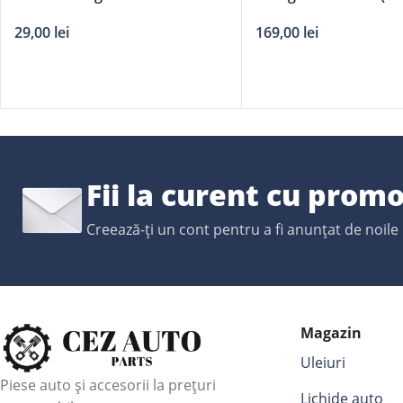
adaptori DERBY – 14’/350mm
manometru, trusa me
29,00
lei
169,00
lei
2*triunghi reflect, ves
geanta)
Fii la curent cu promo
Creează-ți un cont pentru a fi anunțat de noile
Magazin
Uleiuri
Piese auto și accesorii la prețuri
Lichide auto