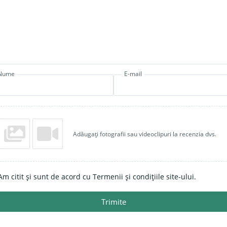
Nume
E-mail
Adăugați fotografii sau videoclipuri la recenzia dvs.
Am citit și sunt de acord cu Termenii și condițiile site-ului.
Trimite