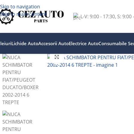
Skip to navigation
Skip to main content
L-V: 9:00 - 17:30, S: 9:00 
leiuri
Lichide Auto
Accesorii Auto
Electrice Auto
Consumabile Ser
Faceți clic pentru a mări