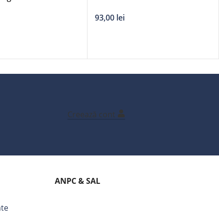
 DERBY – 21’/530mm
93,00
lei
Creează cont
ANPC & SAL
ate