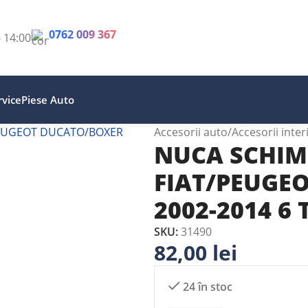
0762 009 367
- 14:00
vice
Piese Auto
Accesorii auto
Accesorii inter
NUCA SCHIM
FIAT/PEUGE
2002-2014 6 
SKU:
31490
82,00
lei
24 în stoc