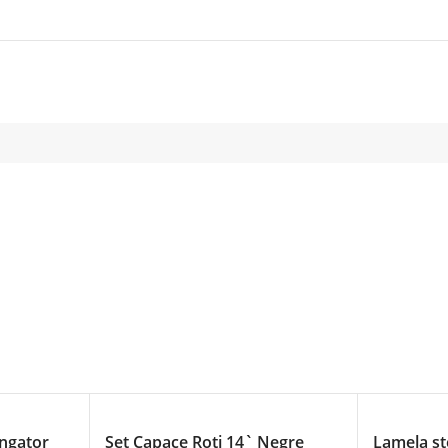
ingator
Set Capace Roti 14` Negre
Lamela st