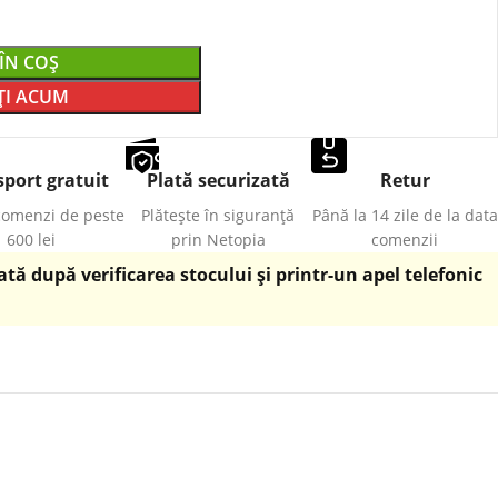
ÎN COȘ
I ACUM
port gratuit
Plată securizată
Retur
comenzi de peste
Plătește în siguranță
Până la 14 zile de la data
600 lei
prin Netopia
comenzii
ă după verificarea stocului și printr-un apel telefonic