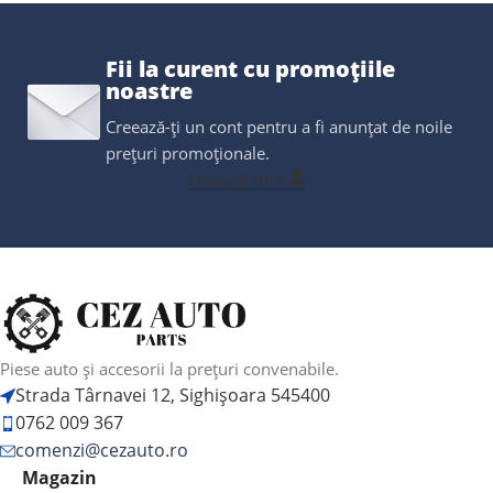
Fii la curent cu promoțiile
noastre
Creează-ți un cont pentru a fi anunțat de noile
prețuri promoționale.
Creează cont
Piese auto și accesorii la prețuri convenabile.
Strada Târnavei 12, Sighișoara 545400
0762 009 367
comenzi@cezauto.ro
Magazin