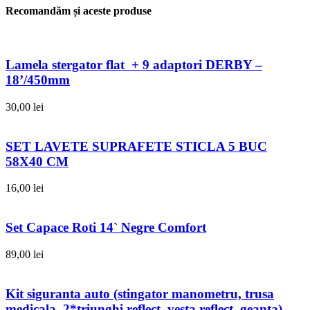
Recomandăm și aceste produse
Lamela stergator flat + 9 adaptori DERBY –
18’/450mm
30,00
lei
SET LAVETE SUPRAFETE STICLA 5 BUC
58X40 CM
16,00
lei
Set Capace Roti 14` Negre Comfort
89,00
lei
Kit siguranta auto (stingator manometru, trusa
medicala, 2*triunghi reflect, vesta reflect, geanta)