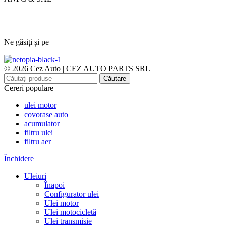
Ne găsiți și pe
© 2026 Cez Auto | CEZ AUTO PARTS SRL
Căutare
Cereri populare
ulei motor
covorase auto
acumulator
filtru ulei
filtru aer
Închidere
Uleiuri
Înapoi
Configurator ulei
Ulei motor
Ulei motocicletă
Ulei transmisie