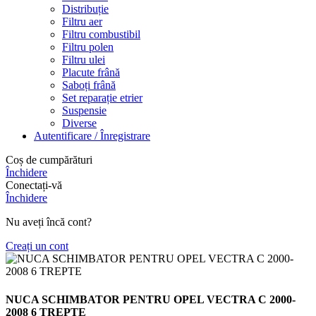
Distribuție
Filtru aer
Filtru combustibil
Filtru polen
Filtru ulei
Placute frână
Saboți frână
Set reparație etrier
Suspensie
Diverse
Autentificare / Înregistrare
Coș de cumpărături
Închidere
Conectați-vă
Închidere
Nu aveți încă cont?
Creați un cont
NUCA SCHIMBATOR PENTRU OPEL VECTRA C 2000-
2008 6 TREPTE