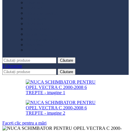
Distribuție
Filtru aer
Filtru combustibil
Filtru polen
Filtru ulei
Placute frână
Saboți frână
Set reparație etrier
Suspensie
Diverse
Căutare
0
elemente
Căutare
Faceți clic pentru a mări