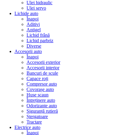
Ulei hidraulic
Ulei servo
Lichide auto
Înapoi
Aditivi
Antigel
Lichid frână
Lichid parbriz
Diverse
Accesorii auto
Înapoi
Accesorii exterior
Accesorii interior
Bancuri de scule
Capace roți
Compresor auto
Covorașe auto
Huse scaun
Întreținere auto
Odorizante auto
Siguranță rutieră
Ștergatoare
Tractare
Electrice auto
Înapoi