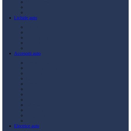
Ulei transmisie
Ulei hidraulic
Ulei servo
Lichide auto
Aditivi
Antigel
Lichid frână
Lichid parbriz
Diverse
Accesorii auto
Accesorii exterior
Accesorii interior
Bancuri de scule
Capace roți
Compresor auto
Covorașe auto
Huse scaun
Întreținere auto
Odorizante auto
Siguranță rutieră
Ștergatoare
Tractare
Electrice auto