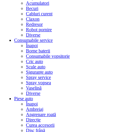
Acumulatori
Becuri
Cabluri curent
Claxon
Redresor
Robot pornire
Diverse
Consumabile service
Înapoi
Borne baterii
Consumabile vopsitorie
Cric auto
Scule auto
Siguranțe auto
Spray service
Spray vopsea
Vaselină
Diverse
Piese auto
Înapoi
Ambreiaj
Angrenare roată
Direcție
Curea accesorii
Disc frână