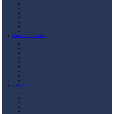
Acumulatori
Becuri
Cabluri curent
Claxon
Redresor
Robot pornire
Diverse
Consumabile service
Borne baterii
Consumabile vopsitorie
Cric auto
Scule auto
Siguranțe auto
Spray service
Spray vopsea
Vaselină
Diverse
Piese auto
Ambreiaj
Angrenare roată
Direcție
Curea accesorii
Disc frână