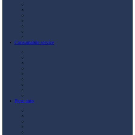
Acumulatori
Becuri
Cabluri curent
Claxon
Redresor
Robot pornire
Diverse
Consumabile service
Borne baterii
Consumabile vopsitorie
Cric auto
Scule auto
Siguranțe auto
Spray service
Spray vopsea
Vaselină
Diverse
Piese auto
Ambreiaj
Angrenare roată
Direcție
Curea accesorii
Disc frână