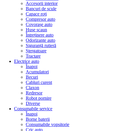
Accesorii interior
Bancuri de scule
Capace roți
Compresor auto
Covorașe auto
Huse scaun
Întreținere auto
Odorizante auto
Siguranță rutieră
Ștergatoare
Tractare
Electrice auto
Înapoi
Acumulatori
Becuri
Cabluri curent
Claxon
Redresor
Robot pornire
Diverse
Consumabile service
Înapoi
Borne baterii
Consumabile vopsitorie
Cric auto