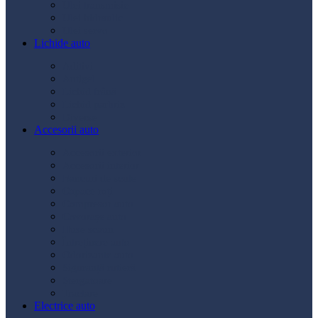
Ulei transmisie
Ulei hidraulic
Ulei servo
Lichide auto
Aditivi
Antigel
Lichid frână
Lichid parbriz
Diverse
Accesorii auto
Accesorii exterior
Accesorii interior
Bancuri de scule
Capace roți
Compresor auto
Covorașe auto
Huse scaun
Întreținere auto
Odorizante auto
Siguranță rutieră
Ștergatoare
Tractare
Electrice auto