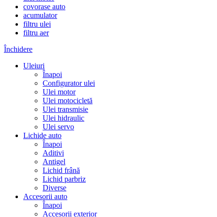
covorase auto
acumulator
filtru ulei
filtru aer
Închidere
Uleiuri
Înapoi
Configurator ulei
Ulei motor
Ulei motocicletă
Ulei transmisie
Ulei hidraulic
Ulei servo
Lichide auto
Înapoi
Aditivi
Antigel
Lichid frână
Lichid parbriz
Diverse
Accesorii auto
Înapoi
Accesorii exterior