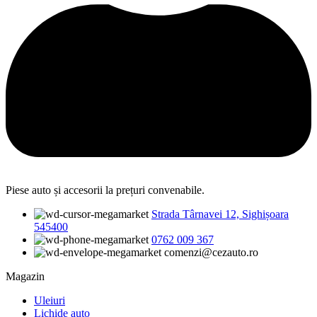
Piese auto și accesorii la prețuri convenabile.
Strada Târnavei 12, Sighișoara
545400
0762 009 367
comenzi@cezauto.ro
Magazin
Uleiuri
Lichide auto