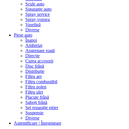
Scule auto
Siguranțe auto
Spray service
Spray vopsea
Vaselină
Diverse
Piese auto
Înapoi
Ambreiaj
Angrenare roată
Direcție
Curea accesorii
Disc frână
Distribuție
Filtru aer
Filtru combustibil
Filtru polen
Filtru ulei
Placute frână
Saboți frână
Set reparație etrier
Suspensie
Diverse
Autentificare / Înregistrare