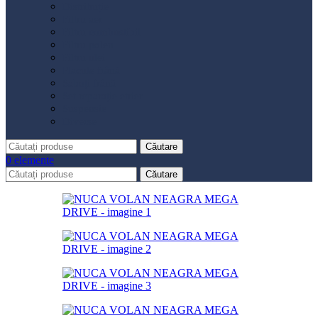
Distribuție
Filtru aer
Filtru combustibil
Filtru polen
Filtru ulei
Placute frână
Saboți frână
Set reparație etrier
Suspensie
Diverse
Căutare
0
elemente
Căutare