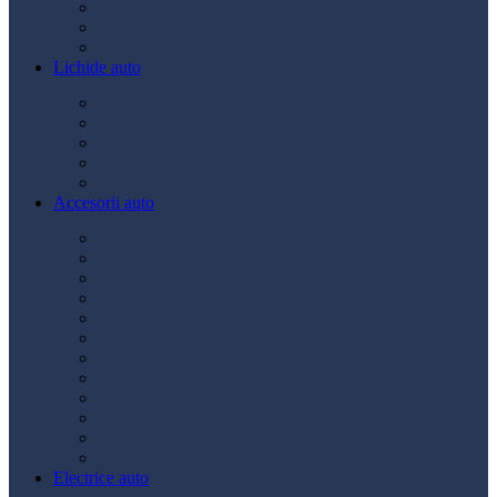
Ulei transmisie
Ulei hidraulic
Ulei servo
Lichide auto
Aditivi
Antigel
Lichid frână
Lichid parbriz
Diverse
Accesorii auto
Accesorii exterior
Accesorii interior
Bancuri de scule
Capace roți
Compresor auto
Covorașe auto
Huse scaun
Întreținere auto
Odorizante auto
Siguranță rutieră
Ștergatoare
Tractare
Electrice auto