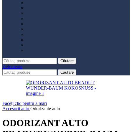
Distribuție
Filtru aer
Filtru combustibil
Filtru polen
Filtru ulei
Placute frână
Saboți frână
Set reparație etrier
Suspensie
Diverse
Căutare
0
elemente
Căutare
Faceți clic pentru a mări
Accesorii auto
Odorizante auto
ODORIZANT AUTO