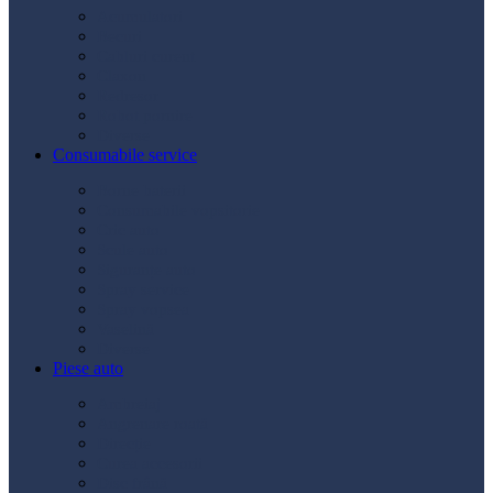
Acumulatori
Becuri
Cabluri curent
Claxon
Redresor
Robot pornire
Diverse
Consumabile service
Borne baterii
Consumabile vopsitorie
Cric auto
Scule auto
Siguranțe auto
Spray service
Spray vopsea
Vaselină
Diverse
Piese auto
Ambreiaj
Angrenare roată
Direcție
Curea accesorii
Disc frână