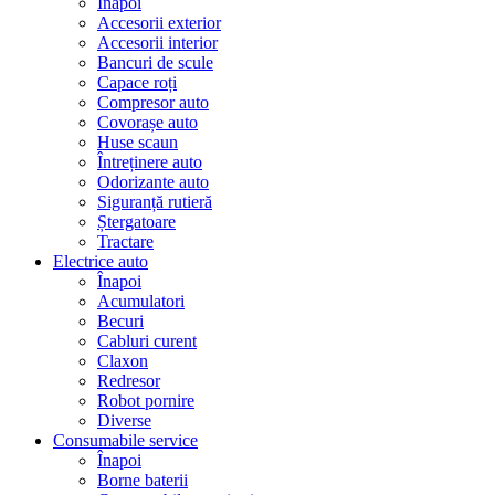
Înapoi
Accesorii exterior
Accesorii interior
Bancuri de scule
Capace roți
Compresor auto
Covorașe auto
Huse scaun
Întreținere auto
Odorizante auto
Siguranță rutieră
Ștergatoare
Tractare
Electrice auto
Înapoi
Acumulatori
Becuri
Cabluri curent
Claxon
Redresor
Robot pornire
Diverse
Consumabile service
Înapoi
Borne baterii