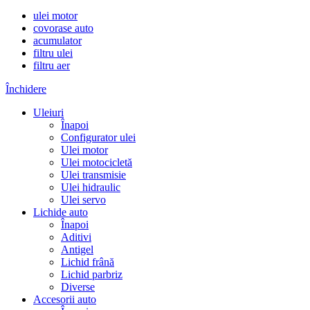
ulei motor
covorase auto
acumulator
filtru ulei
filtru aer
Închidere
Uleiuri
Înapoi
Configurator ulei
Ulei motor
Ulei motocicletă
Ulei transmisie
Ulei hidraulic
Ulei servo
Lichide auto
Înapoi
Aditivi
Antigel
Lichid frână
Lichid parbriz
Diverse
Accesorii auto