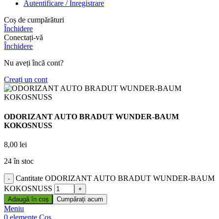
Autentificare / Înregistrare
Coș de cumpărături
Închidere
Conectați-vă
Închidere
Nu aveți încă cont?
Creați un cont
ODORIZANT AUTO BRADUT WUNDER-BAUM
KOKOSNUSS
8,00
lei
24 în stoc
Cantitate ODORIZANT AUTO BRADUT WUNDER-BAUM
KOKOSNUSS
Adaugă în coș
Cumpărați acum
Meniu
0
elemente
Coș