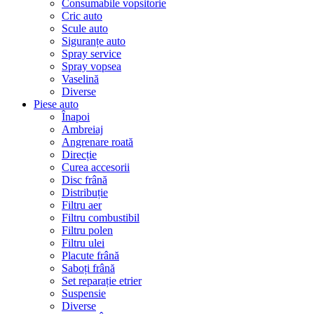
Consumabile vopsitorie
Cric auto
Scule auto
Siguranțe auto
Spray service
Spray vopsea
Vaselină
Diverse
Piese auto
Înapoi
Ambreiaj
Angrenare roată
Direcție
Curea accesorii
Disc frână
Distribuție
Filtru aer
Filtru combustibil
Filtru polen
Filtru ulei
Placute frână
Saboți frână
Set reparație etrier
Suspensie
Diverse