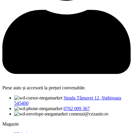
Piese auto și accesorii la prețuri convenabile.
Strada Târnavei 12, Sighișoara
545400
0762 009 367
comenzi@cezauto.ro
Magazin