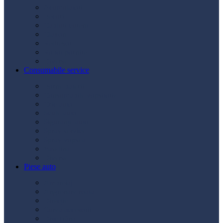
Acumulatori
Becuri
Cabluri curent
Claxon
Redresor
Robot pornire
Diverse
Consumabile service
Borne baterii
Consumabile vopsitorie
Cric auto
Scule auto
Siguranțe auto
Spray service
Spray vopsea
Vaselină
Diverse
Piese auto
Ambreiaj
Angrenare roată
Direcție
Curea accesorii
Disc frână