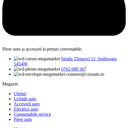
Piese auto și accesorii la prețuri convenabile.
Strada Târnavei 12, Sighișoara
545400
0762 009 367
comenzi@cezauto.ro
Magazin
Uleiuri
Lichide auto
Accesorii auto
Electrice auto
Consumabile service
Piese auto