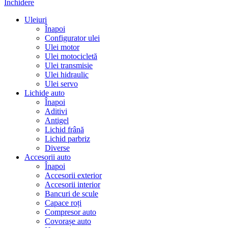
Închidere
Uleiuri
Înapoi
Configurator ulei
Ulei motor
Ulei motocicletă
Ulei transmisie
Ulei hidraulic
Ulei servo
Lichide auto
Înapoi
Aditivi
Antigel
Lichid frână
Lichid parbriz
Diverse
Accesorii auto
Înapoi
Accesorii exterior
Accesorii interior
Bancuri de scule
Capace roți
Compresor auto
Covorașe auto