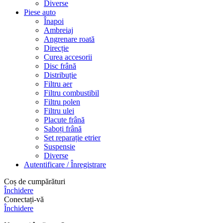
Diverse
Piese auto
Înapoi
Ambreiaj
Angrenare roată
Direcție
Curea accesorii
Disc frână
Distribuție
Filtru aer
Filtru combustibil
Filtru polen
Filtru ulei
Placute frână
Saboți frână
Set reparație etrier
Suspensie
Diverse
Autentificare / Înregistrare
Coș de cumpărături
Închidere
Conectați-vă
Închidere