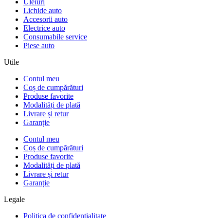
Uleiuri
Lichide auto
Accesorii auto
Electrice auto
Consumabile service
Piese auto
Utile
Contul meu
Coș de cumpărături
Produse favorite
Modalități de plată
Livrare și retur
Garanție
Contul meu
Coș de cumpărături
Produse favorite
Modalități de plată
Livrare și retur
Garanție
Legale
Politica de confidențialitate