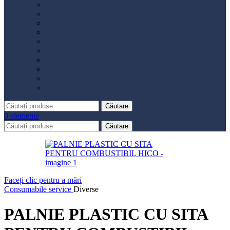
Distribuție
Filtru aer
Filtru combustibil
Filtru polen
Filtru ulei
Placute frână
Saboți frână
Set reparație etrier
Suspensie
Diverse
Căutare
0
elemente
Căutare
Faceți clic pentru a mări
Consumabile service
Diverse
PALNIE PLASTIC CU SITA