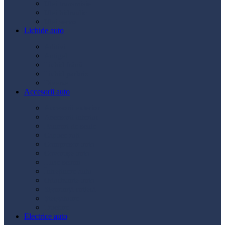
Ulei transmisie
Ulei hidraulic
Ulei servo
Lichide auto
Aditivi
Antigel
Lichid frână
Lichid parbriz
Diverse
Accesorii auto
Accesorii exterior
Accesorii interior
Bancuri de scule
Capace roți
Compresor auto
Covorașe auto
Huse scaun
Întreținere auto
Odorizante auto
Siguranță rutieră
Ștergatoare
Tractare
Electrice auto