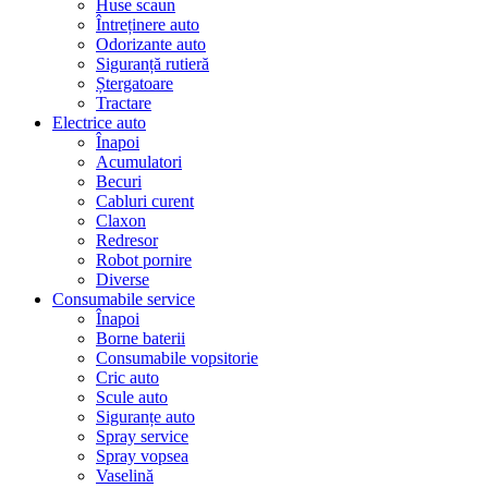
Huse scaun
Întreținere auto
Odorizante auto
Siguranță rutieră
Ștergatoare
Tractare
Electrice auto
Înapoi
Acumulatori
Becuri
Cabluri curent
Claxon
Redresor
Robot pornire
Diverse
Consumabile service
Înapoi
Borne baterii
Consumabile vopsitorie
Cric auto
Scule auto
Siguranțe auto
Spray service
Spray vopsea
Vaselină