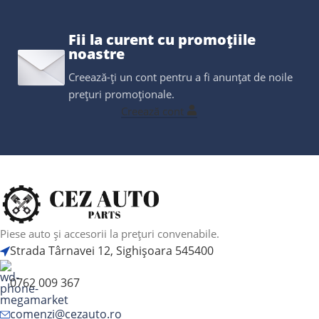
Fii la curent cu promoțiile
noastre
Creează-ți un cont pentru a fi anunțat de noile
prețuri promoționale.
Creează cont
Piese auto și accesorii la prețuri convenabile.
Strada Târnavei 12, Sighișoara 545400
0762 009 367
comenzi@cezauto.ro