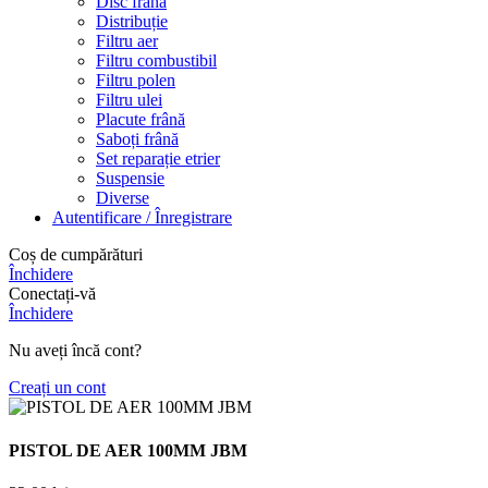
Disc frână
Distribuție
Filtru aer
Filtru combustibil
Filtru polen
Filtru ulei
Placute frână
Saboți frână
Set reparație etrier
Suspensie
Diverse
Autentificare / Înregistrare
Coș de cumpărături
Închidere
Conectați-vă
Închidere
Nu aveți încă cont?
Creați un cont
PISTOL DE AER 100MM JBM