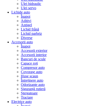
Ulei hidraulic
Ulei servo
Lichide auto
Înapoi
Aditivi
Antigel
Lichid frână
Lichid parbriz
Diverse
Accesorii auto
Înapoi
Accesorii exterior
Accesorii interior
Bancuri de scule
Capace roți
Compresor auto
Covorașe auto
Huse scaun
Întreținere auto
Odorizante auto
Siguranță rutieră
Ștergatoare
Tractare
Electrice auto
Înapoi