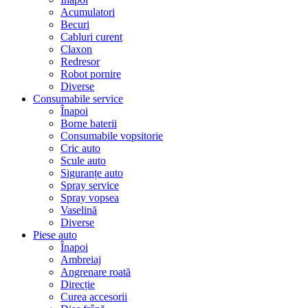
Acumulatori
Becuri
Cabluri curent
Claxon
Redresor
Robot pornire
Diverse
Consumabile service
Înapoi
Borne baterii
Consumabile vopsitorie
Cric auto
Scule auto
Siguranțe auto
Spray service
Spray vopsea
Vaselină
Diverse
Piese auto
Înapoi
Ambreiaj
Angrenare roată
Direcție
Curea accesorii