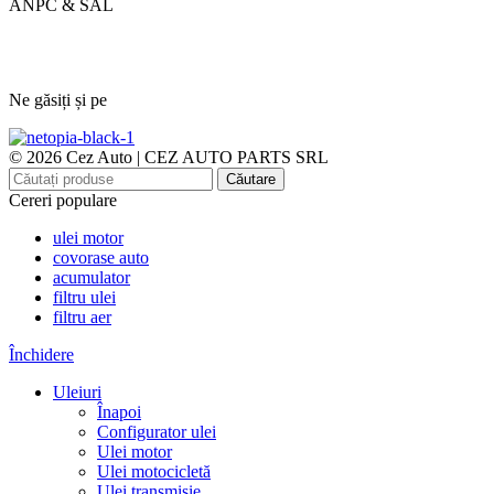
ANPC & SAL
Ne găsiți și pe
© 2026 Cez Auto | CEZ AUTO PARTS SRL
Căutare
Cereri populare
ulei motor
covorase auto
acumulator
filtru ulei
filtru aer
Închidere
Uleiuri
Înapoi
Configurator ulei
Ulei motor
Ulei motocicletă
Ulei transmisie