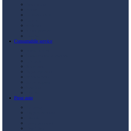
Acumulatori
Becuri
Cabluri curent
Claxon
Redresor
Robot pornire
Diverse
Consumabile service
Borne baterii
Consumabile vopsitorie
Cric auto
Scule auto
Siguranțe auto
Spray service
Spray vopsea
Vaselină
Diverse
Piese auto
Ambreiaj
Angrenare roată
Direcție
Curea accesorii
Disc frână