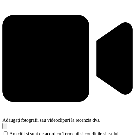
Adăugați fotografii sau videoclipuri la recenzia dvs.
Am citit și sunt de acord cu Termenii și condițiile site-ului.