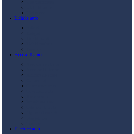
Ulei transmisie
Ulei hidraulic
Ulei servo
Lichide auto
Aditivi
Antigel
Lichid frână
Lichid parbriz
Diverse
Accesorii auto
Accesorii exterior
Accesorii interior
Bancuri de scule
Capace roți
Compresor auto
Covorașe auto
Huse scaun
Întreținere auto
Odorizante auto
Siguranță rutieră
Ștergatoare
Tractare
Electrice auto