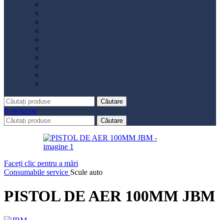
Distribuție
Filtru aer
Filtru combustibil
Filtru polen
Filtru ulei
Placute frână
Saboți frână
Set reparație etrier
Suspensie
Diverse
Căutare
0
elemente
Căutare
Faceți clic pentru a mări
Consumabile service
Scule auto
PISTOL DE AER 100MM JBM