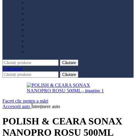
Distribuție
Filtru aer
Filtru combustibil
Filtru polen
Filtru ulei
Placute frână
Saboți frână
Set reparație etrier
Suspensie
Diverse
Căutare
0
elemente
Căutare
Faceți clic pentru a mări
Accesorii auto
Întreținere auto
POLISH & CEARA SONAX
NANOPRO ROSU 500ML