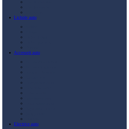
Ulei transmisie
Ulei hidraulic
Ulei servo
Lichide auto
Aditivi
Antigel
Lichid frână
Lichid parbriz
Diverse
Accesorii auto
Accesorii exterior
Accesorii interior
Bancuri de scule
Capace roți
Compresor auto
Covorașe auto
Huse scaun
Întreținere auto
Odorizante auto
Siguranță rutieră
Ștergatoare
Tractare
Electrice auto