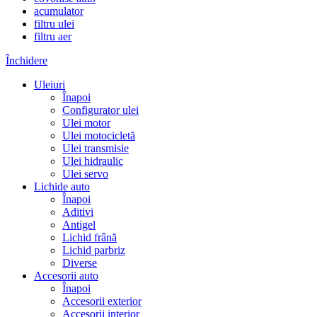
acumulator
filtru ulei
filtru aer
Închidere
Uleiuri
Înapoi
Configurator ulei
Ulei motor
Ulei motocicletă
Ulei transmisie
Ulei hidraulic
Ulei servo
Lichide auto
Înapoi
Aditivi
Antigel
Lichid frână
Lichid parbriz
Diverse
Accesorii auto
Înapoi
Accesorii exterior
Accesorii interior