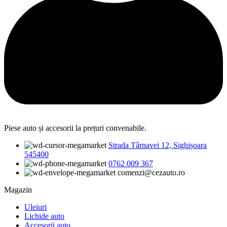
Piese auto și accesorii la prețuri convenabile.
Strada Târnavei 12, Sighișoara
545400
0762 009 367
comenzi@cezauto.ro
Magazin
Uleiuri
Lichide auto
Accesorii auto