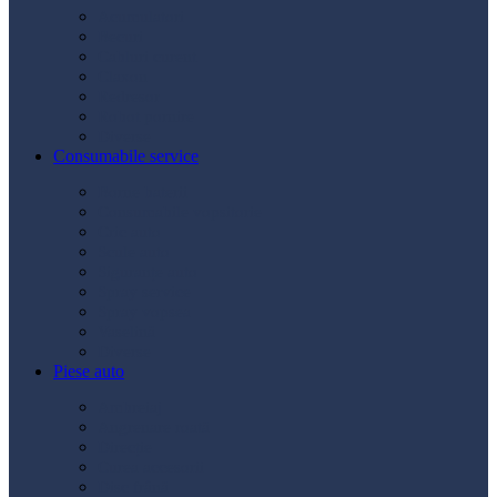
Acumulatori
Becuri
Cabluri curent
Claxon
Redresor
Robot pornire
Diverse
Consumabile service
Borne baterii
Consumabile vopsitorie
Cric auto
Scule auto
Siguranțe auto
Spray service
Spray vopsea
Vaselină
Diverse
Piese auto
Ambreiaj
Angrenare roată
Direcție
Curea accesorii
Disc frână