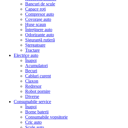
Bancuri de scule
Capace roți
Compresor auto
Covorașe auto
Huse scaun
Întreținere auto
Odorizante auto
Siguranță rutieră
Ștergatoare
Tractare
Electrice auto
Înapoi
Acumulatori
Becuri
Cabluri curent
Claxon
Redresor
Robot pornire
Diverse
Consumabile service
Înapoi
Borne baterii
Consumabile vopsitorie
Cric auto
Scule auto