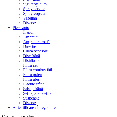
Siguranțe auto
Spray service
Spray vopsea
Vaselină
Diverse
Piese auto
Înapoi
Ambreiaj
Angrenare roată
Direcție
Curea accesorii
Disc frână
Distribuție
Filtru aer
Filtru combustibil
Filtru polen
Filtru ulei
Placute frână
Saboți frână
Set reparație etrier
Suspensie
Diverse
Autentificare / Înregistrare
Coș de cumpărături