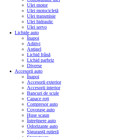
Ulei motor
Ulei motocicletă
Ulei transmisie
Ulei hidraulic
Ulei servo
Lichide auto
Înapoi
Aditivi
Antigel
Lichid frână
Lichid parbriz
Diverse
Accesorii auto
Înapoi
Accesorii exterior
Accesorii interior
Bancuri de scule
Capace roți
Compresor auto
Covorașe auto
Huse scaun
Întreținere auto
Odorizante auto
Siguranță rutieră