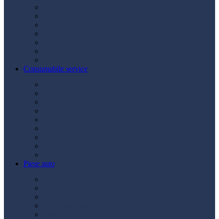
Acumulatori
Becuri
Cabluri curent
Claxon
Redresor
Robot pornire
Diverse
Consumabile service
Borne baterii
Consumabile vopsitorie
Cric auto
Scule auto
Siguranțe auto
Spray service
Spray vopsea
Vaselină
Diverse
Piese auto
Ambreiaj
Angrenare roată
Direcție
Curea accesorii
Disc frână