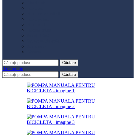
Distribuție
Filtru aer
Filtru combustibil
Filtru polen
Filtru ulei
Placute frână
Saboți frână
Set reparație etrier
Suspensie
Diverse
Căutare
0
elemente
Căutare