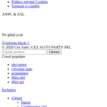
Politica privind Cookies
Termeni și condiții
ANPC & SAL
Ne găsiți și pe
© 2026 Cez Auto | CEZ AUTO PARTS SRL
Căutare
Cereri populare
ulei motor
covorase auto
acumulator
filtru ulei
filtru aer
Închidere
Uleiuri
Înapoi
Configurator ulei