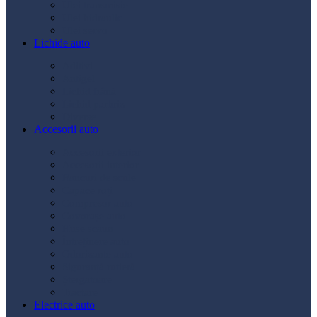
Ulei transmisie
Ulei hidraulic
Ulei servo
Lichide auto
Aditivi
Antigel
Lichid frână
Lichid parbriz
Diverse
Accesorii auto
Accesorii exterior
Accesorii interior
Bancuri de scule
Capace roți
Compresor auto
Covorașe auto
Huse scaun
Întreținere auto
Odorizante auto
Siguranță rutieră
Ștergatoare
Tractare
Electrice auto