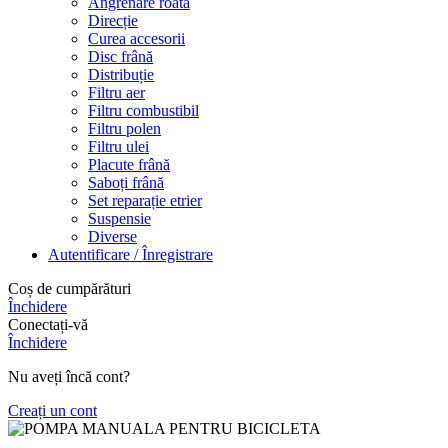
Angrenare roată
Direcție
Curea accesorii
Disc frână
Distribuție
Filtru aer
Filtru combustibil
Filtru polen
Filtru ulei
Placute frână
Saboți frână
Set reparație etrier
Suspensie
Diverse
Autentificare / Înregistrare
Coș de cumpărături
Închidere
Conectați-vă
Închidere
Nu aveți încă cont?
Creați un cont