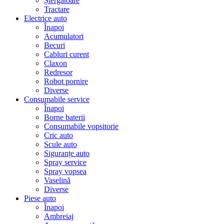
Ștergatoare
Tractare
Electrice auto
Înapoi
Acumulatori
Becuri
Cabluri curent
Claxon
Redresor
Robot pornire
Diverse
Consumabile service
Înapoi
Borne baterii
Consumabile vopsitorie
Cric auto
Scule auto
Siguranțe auto
Spray service
Spray vopsea
Vaselină
Diverse
Piese auto
Înapoi
Ambreiaj