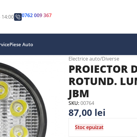
0762 009 367
- 14:00
vice
Piese Auto
Electrice auto
Diverse
PROIECTOR D
ROTUND. LU
JBM
SKU:
00764
87,00
lei
Stoc epuizat