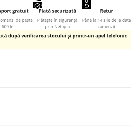
port gratuit
Plată securizată
Retur
comenzi de peste
Plătește în siguranță
Până la 14 zile de la data
600 lei
prin Netopia
comenzii
ă după verificarea stocului și printr-un apel telefonic