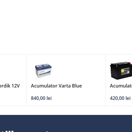
rdik 12V
Acumulator Varta Blue
Acumulato
Dynamic 12V 95Ah
640A
840,00
lei
420,00
lei