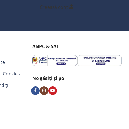
Creează cont
ANPC & SAL
ate
nd Cookies
Ne găsiți și pe
diții