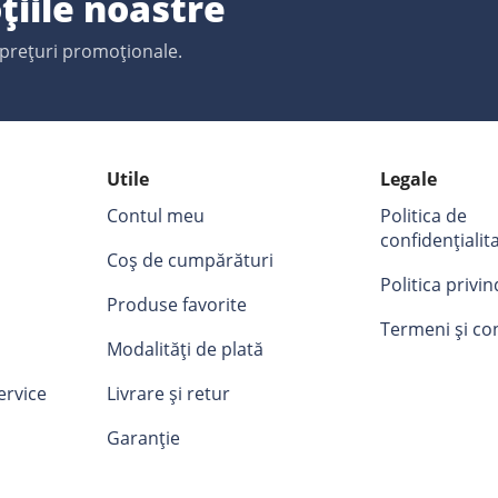
țiile noastre
 prețuri promoționale.
Utile
Legale
Contul meu
Politica de
confidențialit
Coș de cumpărături
Politica privi
Produse favorite
Termeni și con
Modalități de plată
ervice
Livrare și retur
Garanție