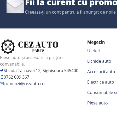
Fii la curent cu promo
Creează-ți un cont pentru a fi anunțat de noile
Magazin
Uleiuri
Piese auto și accesorii la prețuri
Lichide auto
convenabile.
Strada Târnavei 12, Sighișoara 545400
Accesorii auto
0762 009 367
Electrice auto
comenzi@cezauto.ro
Consumabile s
Piese auto