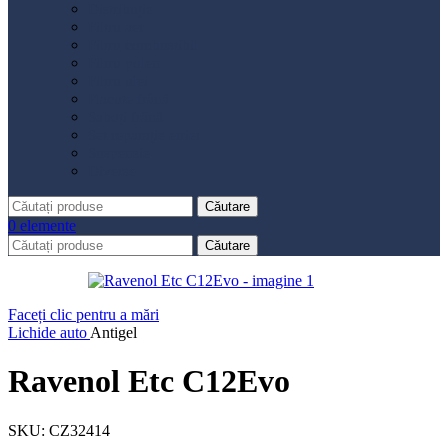
Distribuție
Filtru aer
Filtru combustibil
Filtru polen
Filtru ulei
Placute frână
Saboți frână
Set reparație etrier
Suspensie
Diverse
Căutare
0
elemente
Căutare
Faceți clic pentru a mări
Lichide auto
Antigel
Ravenol Etc C12Evo
SKU:
CZ32414