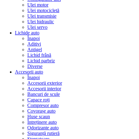
Ulei motor
Ulei motocicletă
Ulei transmisie
Ulei hidraulic
Ulei servo
Lichide auto
Înapoi
Aditivi
Antigel
Lichid frână
Lichid parbriz
Diverse
Accesorii auto
Înapoi
Accesorii exterior
Accesorii interior
Bancuri de scule
Capace roți
Compresor auto
Covorașe auto
Huse scaun
Întreținere auto
Odorizante auto
Siguranță rutieră
Ștergatoare