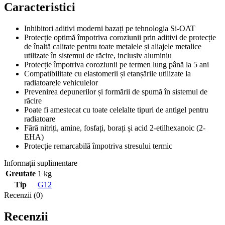
Caracteristici
Inhibitori aditivi moderni bazați pe tehnologia Si-OAT
Protecție optimă împotriva coroziunii prin aditivi de protecție
de înaltă calitate pentru toate metalele și aliajele metalice
utilizate în sistemul de răcire, inclusiv aluminiu
Protecție împotriva coroziunii pe termen lung până la 5 ani
Compatibilitate cu elastomerii și etanșările utilizate la
radiatoarele vehiculelor
Prevenirea depunerilor și formării de spumă în sistemul de
răcire
Poate fi amestecat cu toate celelalte tipuri de antigel pentru
radiatoare
Fără nitriți, amine, fosfați, borați și acid 2-etilhexanoic (2-
EHA)
Protecție remarcabilă împotriva stresului termic
Informații suplimentare
Greutate
1 kg
Tip
G12
Recenzii (0)
Recenzii