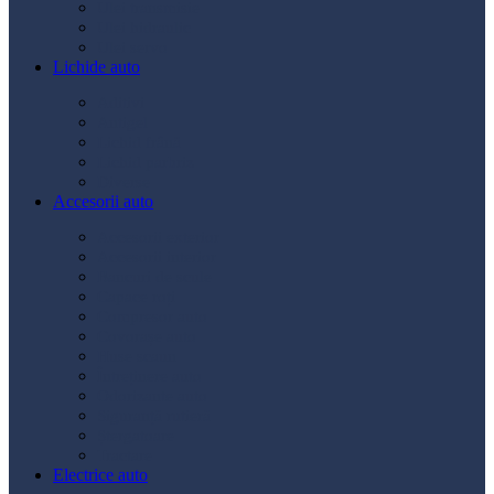
Ulei transmisie
Ulei hidraulic
Ulei servo
Lichide auto
Aditivi
Antigel
Lichid frână
Lichid parbriz
Diverse
Accesorii auto
Accesorii exterior
Accesorii interior
Bancuri de scule
Capace roți
Compresor auto
Covorașe auto
Huse scaun
Întreținere auto
Odorizante auto
Siguranță rutieră
Ștergatoare
Tractare
Electrice auto