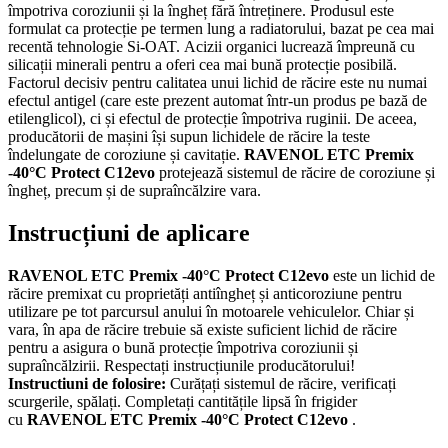
împotriva coroziunii și la îngheț fără întreținere. Produsul este
formulat ca protecție pe termen lung a radiatorului, bazat pe cea mai
recentă tehnologie Si-OAT. Acizii organici lucrează împreună cu
silicații minerali pentru a oferi cea mai bună protecție posibilă.
Factorul decisiv pentru calitatea unui lichid de răcire este nu numai
efectul antigel (care este prezent automat într-un produs pe bază de
etilenglicol), ci și efectul de protecție împotriva ruginii. De aceea,
producătorii de mașini își supun lichidele de răcire la teste
îndelungate de coroziune și cavitație.
RAVENOL ETC Premix
-40°C Protect C12evo
protejează sistemul de răcire de coroziune și
îngheț, precum și de supraîncălzire vara.
Instrucțiuni de aplicare
RAVENOL ETC Premix -40°C Protect C12evo
este un lichid de
răcire premixat cu proprietăți antiîngheț și anticoroziune pentru
utilizare pe tot parcursul anului în motoarele vehiculelor. Chiar și
vara, în apa de răcire trebuie să existe suficient lichid de răcire
pentru a asigura o bună protecție împotriva coroziunii și
supraîncălzirii. Respectați instrucțiunile producătorului!
Instructiuni de folosire:
Curățați sistemul de răcire, verificați
scurgerile, spălați. Completați cantitățile lipsă în frigider
cu
RAVENOL ETC Premix -40°C Protect C12evo
.