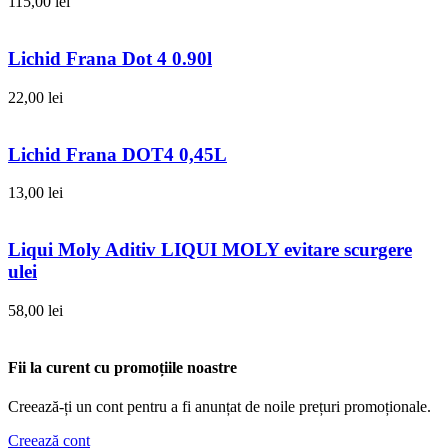
115,00
lei
Lichid Frana Dot 4 0.90l
22,00
lei
Lichid Frana DOT4 0,45L
13,00
lei
Liqui Moly Aditiv LIQUI MOLY evitare scurgere
ulei
58,00
lei
Fii la curent cu promoțiile noastre
Creează-ți un cont pentru a fi anunțat de noile prețuri promoționale.
Creează cont