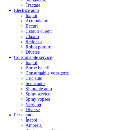
Tractare
Electrice auto
Înapoi
Acumulatori
Becuri
Cabluri curent
Claxon
Redresor
Robot pornire
Diverse
Consumabile service
Înapoi
Borne baterii
Consumabile vopsitorie
Cric auto
Scule auto
Siguranțe auto
Spray service
Spray vopsea
Vaselină
Diverse
Piese auto
Înapoi
Ambreiaj