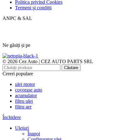
Politica privind Cookies
Termeni și condiții
ANPC & SAL
Ne găsiți și pe
© 2026 Cez Auto | CEZ AUTO PARTS SRL
Căutare
Cereri populare
ulei motor
covorase auto
acumulator
filtru ulei
filtru aer
Închidere
Uleiuri
Înapoi
Configurator ulei