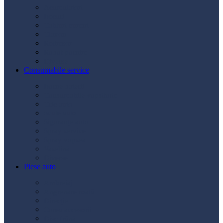
Acumulatori
Becuri
Cabluri curent
Claxon
Redresor
Robot pornire
Diverse
Consumabile service
Borne baterii
Consumabile vopsitorie
Cric auto
Scule auto
Siguranțe auto
Spray service
Spray vopsea
Vaselină
Diverse
Piese auto
Ambreiaj
Angrenare roată
Direcție
Curea accesorii
Disc frână