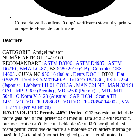
Comanda va fi confirmată după verificarea stocului și printr-
un apel telefonic de confirmare.
Descriere
CATEGORIE:
Antigel radiator
NUMĂR ARTICOL:
1410166
RECOMANDARE:
ASTM D3306
,
ASTM D4985
,
ASTM
D6210
,
BMW LC-87
,
BS
6580:2010 (GB)
,
Cummins CES
14603
, CUNA NC
956-16
(Italia)
,
Deutz DQC 1
DT02 .
Fiat
9.55523
,
Ford ESD-M97B49-A
,
IVECO 18-1830
,
JIS K 2234
(Japonia)
,
Liebherr LH-01-COL3A
,
MAN 324 NF
,
MAN 324 Si-
OAT
,
MB 326.0 (Premix)
,
MB 326.0 (Premix) .
,
MTU MTL
5048
,
O Norm V 5123 (Austria)
,
SAE J1034
,
Scania TB
1451
,
VOLVO TR 1286083
,
VOLVO TR-31854114-002
,
VW
TL 774-L (echivalent cu)
RAVENOL ETC Premix -40°C Protect C12evo
este un lichid de
răcire gata de utilizat, prietenos cu mediul, fără acid 2-etilhexanoic,
preamestecat cu apă. Este un lichid de răcire fără borați, nitriți și
fosfat pentru circuitele de răcire ale motoarelor cu ardere internă pe
bază de 1,2-etandiol (monoetilen glicol), care asigură protecția