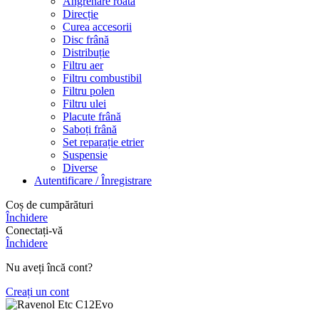
Angrenare roată
Direcție
Curea accesorii
Disc frână
Distribuție
Filtru aer
Filtru combustibil
Filtru polen
Filtru ulei
Placute frână
Saboți frână
Set reparație etrier
Suspensie
Diverse
Autentificare / Înregistrare
Coș de cumpărături
Închidere
Conectați-vă
Închidere
Nu aveți încă cont?
Creați un cont