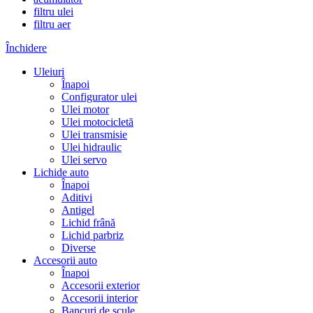
filtru ulei
filtru aer
Închidere
Uleiuri
Înapoi
Configurator ulei
Ulei motor
Ulei motocicletă
Ulei transmisie
Ulei hidraulic
Ulei servo
Lichide auto
Înapoi
Aditivi
Antigel
Lichid frână
Lichid parbriz
Diverse
Accesorii auto
Înapoi
Accesorii exterior
Accesorii interior
Bancuri de scule