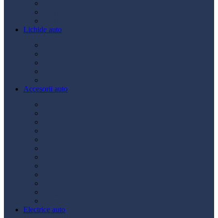
Ulei transmisie
Ulei hidraulic
Ulei servo
Lichide auto
Aditivi
Antigel
Lichid frână
Lichid parbriz
Diverse
Accesorii auto
Accesorii exterior
Accesorii interior
Bancuri de scule
Capace roți
Compresor auto
Covorașe auto
Huse scaun
Întreținere auto
Odorizante auto
Siguranță rutieră
Ștergatoare
Tractare
Electrice auto