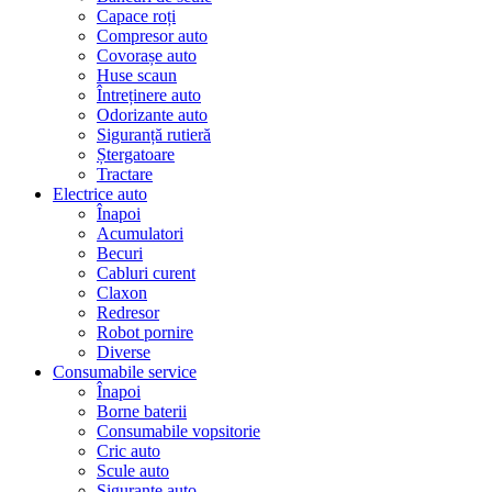
Capace roți
Compresor auto
Covorașe auto
Huse scaun
Întreținere auto
Odorizante auto
Siguranță rutieră
Ștergatoare
Tractare
Electrice auto
Înapoi
Acumulatori
Becuri
Cabluri curent
Claxon
Redresor
Robot pornire
Diverse
Consumabile service
Înapoi
Borne baterii
Consumabile vopsitorie
Cric auto
Scule auto
Siguranțe auto