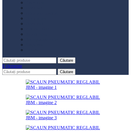
Distribuție
Filtru aer
Filtru combustibil
Filtru polen
Filtru ulei
Placute frână
Saboți frână
Set reparație etrier
Suspensie
Diverse
Căutare
0
elemente
Căutare