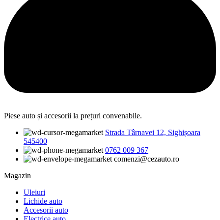
Piese auto și accesorii la prețuri convenabile.
Strada Târnavei 12, Sighișoara
545400
0762 009 367
comenzi@cezauto.ro
Magazin
Uleiuri
Lichide auto
Accesorii auto
Electrice auto