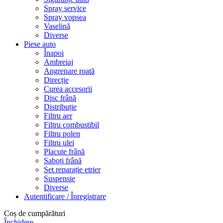
Spray service
Spray vopsea
Vaselină
Diverse
Piese auto
Înapoi
Ambreiaj
Angrenare roată
Direcție
Curea accesorii
Disc frână
Distribuție
Filtru aer
Filtru combustibil
Filtru polen
Filtru ulei
Placute frână
Saboți frână
Set reparație etrier
Suspensie
Diverse
Autentificare / Înregistrare
Coș de cumpărături
Închidere