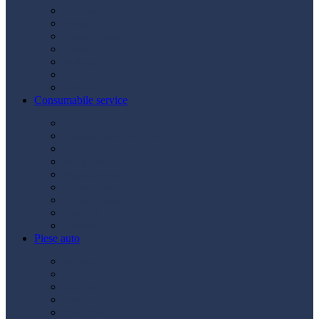
Acumulatori
Becuri
Cabluri curent
Claxon
Redresor
Robot pornire
Diverse
Consumabile service
Borne baterii
Consumabile vopsitorie
Cric auto
Scule auto
Siguranțe auto
Spray service
Spray vopsea
Vaselină
Diverse
Piese auto
Ambreiaj
Angrenare roată
Direcție
Curea accesorii
Disc frână