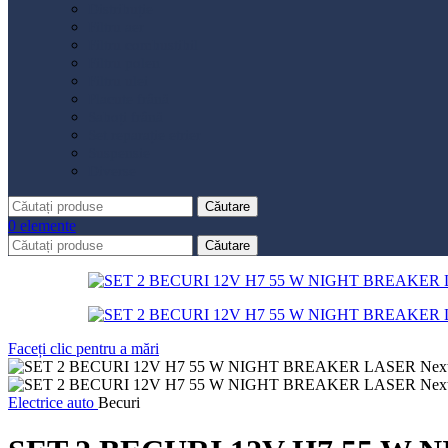
Distribuție
Filtru aer
Filtru combustibil
Filtru polen
Filtru ulei
Placute frână
Saboți frână
Set reparație etrier
Suspensie
Diverse
Căutare
0
elemente
Căutare
Faceți clic pentru a mări
Electrice auto
Becuri