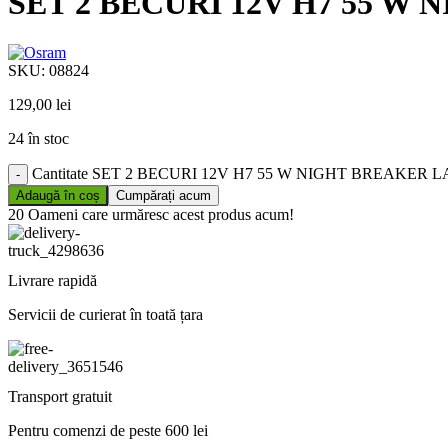
SET 2 BECURI 12V H7 55 W
SKU:
08824
129,00
lei
24 în stoc
Cantitate SET 2 BECURI 12V H7 55 W NIGHT BREAKER 
Adaugă în coș
Cumpărați acum
20
Oameni care urmăresc acest produs acum!
Livrare rapidă
Servicii de curierat în toată țara
Transport gratuit
Pentru comenzi de peste 600 lei