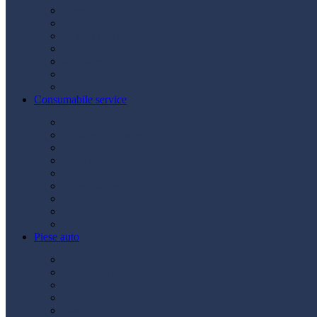
Acumulatori
Becuri
Cabluri curent
Claxon
Redresor
Robot pornire
Diverse
Consumabile service
Borne baterii
Consumabile vopsitorie
Cric auto
Scule auto
Siguranțe auto
Spray service
Spray vopsea
Vaselină
Diverse
Piese auto
Ambreiaj
Angrenare roată
Direcție
Curea accesorii
Disc frână