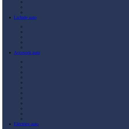
Ulei transmisie
Ulei hidraulic
Ulei servo
Lichide auto
Aditivi
Antigel
Lichid frână
Lichid parbriz
Diverse
Accesorii auto
Accesorii exterior
Accesorii interior
Bancuri de scule
Capace roți
Compresor auto
Covorașe auto
Huse scaun
Întreținere auto
Odorizante auto
Siguranță rutieră
Ștergatoare
Tractare
Electrice auto