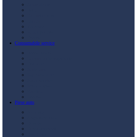
Acumulatori
Becuri
Cabluri curent
Claxon
Redresor
Robot pornire
Diverse
Consumabile service
Borne baterii
Consumabile vopsitorie
Cric auto
Scule auto
Siguranțe auto
Spray service
Spray vopsea
Vaselină
Diverse
Piese auto
Ambreiaj
Angrenare roată
Direcție
Curea accesorii
Disc frână