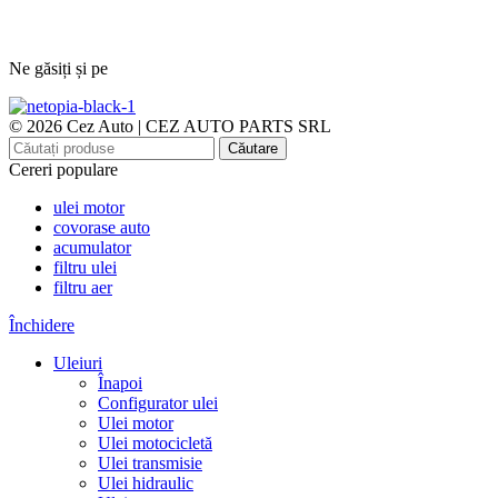
Ne găsiți și pe
© 2026 Cez Auto | CEZ AUTO PARTS SRL
Căutare
Cereri populare
ulei motor
covorase auto
acumulator
filtru ulei
filtru aer
Închidere
Uleiuri
Înapoi
Configurator ulei
Ulei motor
Ulei motocicletă
Ulei transmisie
Ulei hidraulic