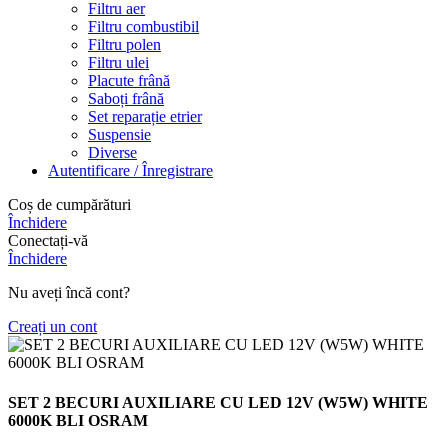
Filtru aer
Filtru combustibil
Filtru polen
Filtru ulei
Placute frână
Saboți frână
Set reparație etrier
Suspensie
Diverse
Autentificare / Înregistrare
Coș de cumpărături
Închidere
Conectați-vă
Închidere
Nu aveți încă cont?
Creați un cont
SET 2 BECURI AUXILIARE CU LED 12V (W5W) WHITE
6000K BLI OSRAM