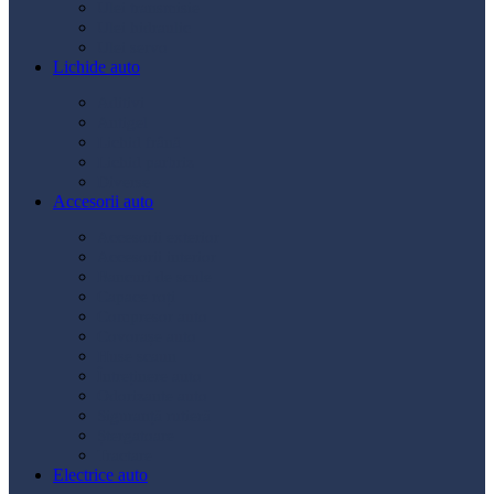
Ulei transmisie
Ulei hidraulic
Ulei servo
Lichide auto
Aditivi
Antigel
Lichid frână
Lichid parbriz
Diverse
Accesorii auto
Accesorii exterior
Accesorii interior
Bancuri de scule
Capace roți
Compresor auto
Covorașe auto
Huse scaun
Întreținere auto
Odorizante auto
Siguranță rutieră
Ștergatoare
Tractare
Electrice auto