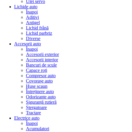
Ulei servo
Lichide auto
Înapoi
Aditivi
Antigel
Lichid frână
Lichid parbriz
Diverse
Accesorii auto
Înapoi
Accesorii exterior
Accesorii interior
Bancuri de scule
Capace roți
Compresor auto
Covorașe auto
Huse scaun
Întreținere auto
Odorizante auto
Siguranță rutieră
Ștergatoare
Tractare
Electrice auto
Înapoi
Acumulatori