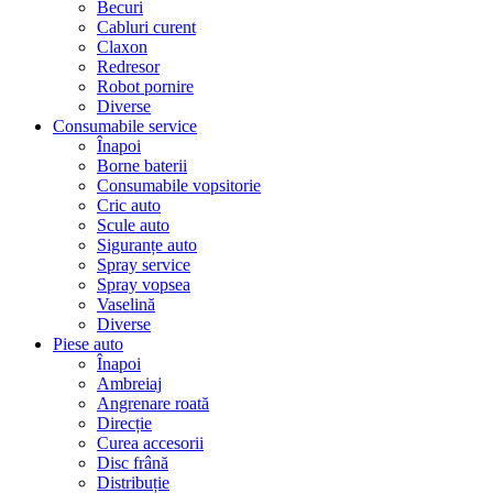
Becuri
Cabluri curent
Claxon
Redresor
Robot pornire
Diverse
Consumabile service
Înapoi
Borne baterii
Consumabile vopsitorie
Cric auto
Scule auto
Siguranțe auto
Spray service
Spray vopsea
Vaselină
Diverse
Piese auto
Înapoi
Ambreiaj
Angrenare roată
Direcție
Curea accesorii
Disc frână
Distribuție