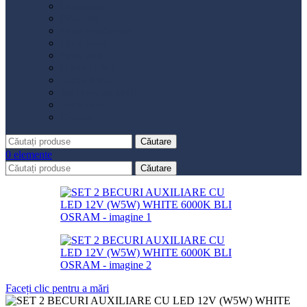
Distribuție
Filtru aer
Filtru combustibil
Filtru polen
Filtru ulei
Placute frână
Saboți frână
Set reparație etrier
Suspensie
Diverse
Căutare
0
elemente
Căutare
Faceți clic pentru a mări