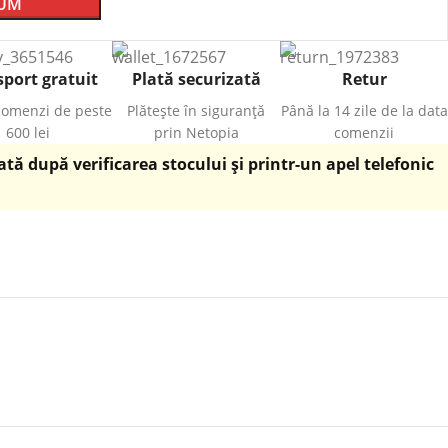
CUM
port gratuit
Plată securizată
Retur
comenzi de peste
Plătește în siguranță
Până la 14 zile de la data
600 lei
prin Netopia
comenzii
ă după verificarea stocului și printr-un apel telefonic