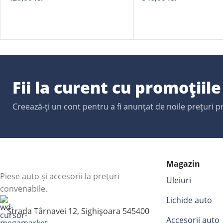
Fii la curent cu promoțiil
Creează-ți un cont pentru a fi anunțat de noile prețuri 
Magazin
Piese auto și accesorii la prețuri
Uleiuri
convenabile.
Lichide auto
Strada Târnavei 12, Sighișoara 545400
Accesorii auto