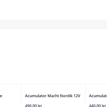
ue
Acumulator Macht Nordik 12V
Acumulat
75Ah
65Ah
490,00
lei
440,00
lei