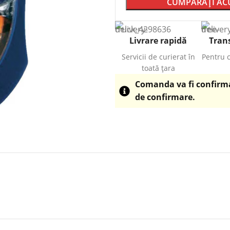
CUMPĂRAȚI A
Livrare rapidă
Trans
Servicii de curierat în
Pentru 
toată țara
Comanda va fi confirmat
de confirmare.