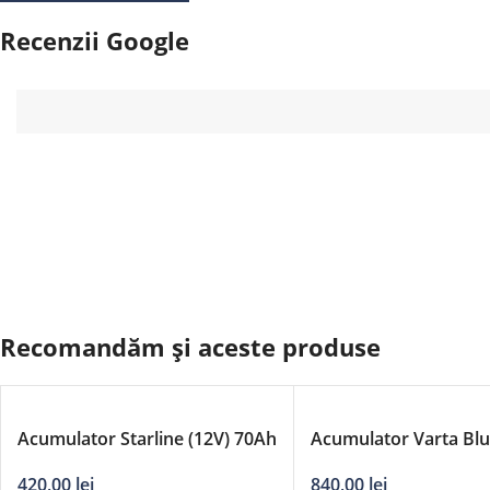
Recenzii Google
Recomandăm și aceste produse
Acumulator Starline (12V) 70Ah
Acumulator Varta Bl
640A
Dynamic 12V 95Ah
420,00
lei
840,00
lei