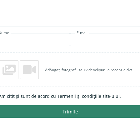
Nume
E-mail
Adăugați fotografii sau videoclipuri la recenzia dvs.
Am citit și sunt de acord cu Termenii și condițiile site-ului.
Trimite