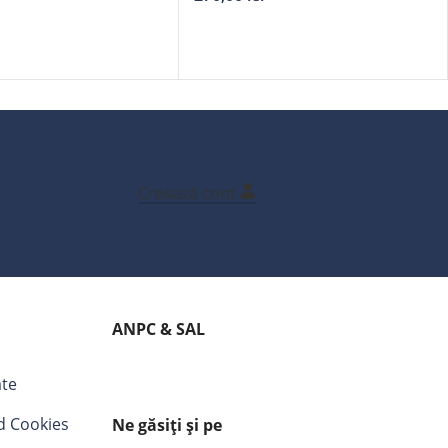
Creează cont
ANPC & SAL
ate
nd Cookies
Ne găsiți și pe