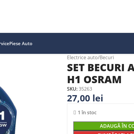
vice
Piese Auto
Electrice auto
Becuri
SET BECURI 
H1 OSRAM
SKU:
35263
27,00
lei
1 în stoc
ADAUGĂ ÎN C