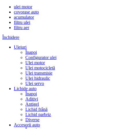
ulei motor
covorase auto
acumulator
filtru ulei
filtru aer
Închidere
Uleiuri
Înapoi
Configurator ulei
Ulei motor
Ulei motocicletă
Ulei transmisie
Ulei hidraulic
Ulei servo
Lichide auto
Înapoi
Aditivi
Antigel
Lichid frână
Lichid parbriz
Diverse
Accesorii auto