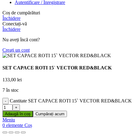
Autentificare / Înregistrare
Coș de cumpărături
Închidere
Conectați-vă
Închidere
Nu aveți încă cont?
Creați un cont
SET CAPACE ROTI 15` VECTOR RED&BLACK
133,00
lei
7 în stoc
Cantitate SET CAPACE ROTI 15` VECTOR RED&BLACK
Adaugă în coș
Cumpărați acum
Meniu
0
elemente
Coș