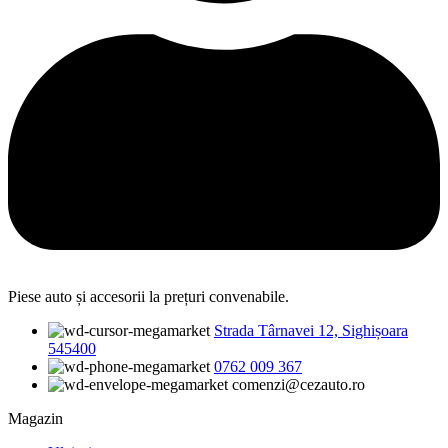
Piese auto și accesorii la prețuri convenabile.
Strada Târnavei 12, Sighișoara
545400
0762 009 367
comenzi@cezauto.ro
Magazin