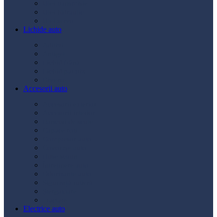
Ulei transmisie
Ulei hidraulic
Ulei servo
Lichide auto
Aditivi
Antigel
Lichid frână
Lichid parbriz
Diverse
Accesorii auto
Accesorii exterior
Accesorii interior
Bancuri de scule
Capace roți
Compresor auto
Covorașe auto
Huse scaun
Întreținere auto
Odorizante auto
Siguranță rutieră
Ștergatoare
Tractare
Electrice auto