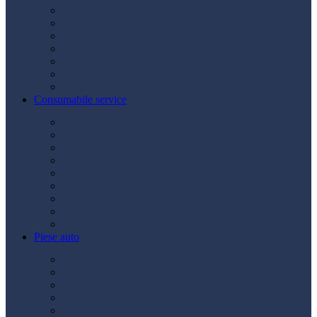
Acumulatori
Becuri
Cabluri curent
Claxon
Redresor
Robot pornire
Diverse
Consumabile service
Borne baterii
Consumabile vopsitorie
Cric auto
Scule auto
Siguranțe auto
Spray service
Spray vopsea
Vaselină
Diverse
Piese auto
Ambreiaj
Angrenare roată
Direcție
Curea accesorii
Disc frână