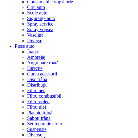
Consumabile vopsitorie
Cric auto
Scule auto
Siguranțe auto
Spray service
Spray vopsea
Vaselină
Diverse
Piese auto
Înapoi
Ambreiaj
Angrenare roată
Direcție
Curea accesorii
Disc frână
Distribuție
Filtru aer
Filtru combustibil
Filtru polen
Filtru ulei
Placute frână
Saboți frână
Set reparație etrier
Suspensie
Diverse