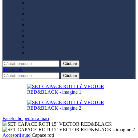
Distribuție
Filtru aer
Filtru combustibil
Filtru polen
Filtru ulei
Placute frână
Saboți frână
Set reparație etrier
Suspensie
Diverse
Căutare
0
elemente
Căutare
Faceți clic pentru a mări
Accesorii auto
Capace roți