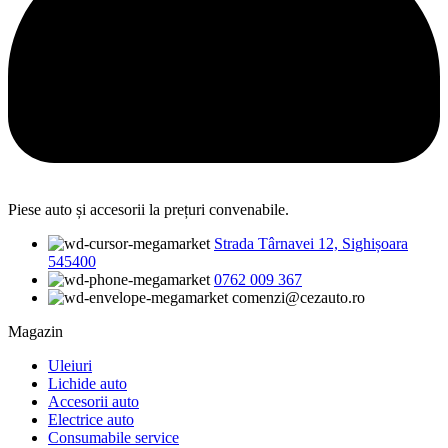
Piese auto și accesorii la prețuri convenabile.
Strada Târnavei 12, Sighișoara
545400
0762 009 367
comenzi@cezauto.ro
Magazin
Uleiuri
Lichide auto
Accesorii auto
Electrice auto
Consumabile service