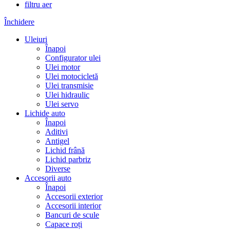
filtru aer
Închidere
Uleiuri
Înapoi
Configurator ulei
Ulei motor
Ulei motocicletă
Ulei transmisie
Ulei hidraulic
Ulei servo
Lichide auto
Înapoi
Aditivi
Antigel
Lichid frână
Lichid parbriz
Diverse
Accesorii auto
Înapoi
Accesorii exterior
Accesorii interior
Bancuri de scule
Capace roți