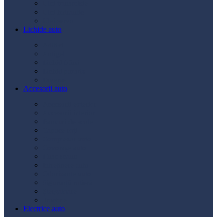
Ulei transmisie
Ulei hidraulic
Ulei servo
Lichide auto
Aditivi
Antigel
Lichid frână
Lichid parbriz
Diverse
Accesorii auto
Accesorii exterior
Accesorii interior
Bancuri de scule
Capace roți
Compresor auto
Covorașe auto
Huse scaun
Întreținere auto
Odorizante auto
Siguranță rutieră
Ștergatoare
Tractare
Electrice auto