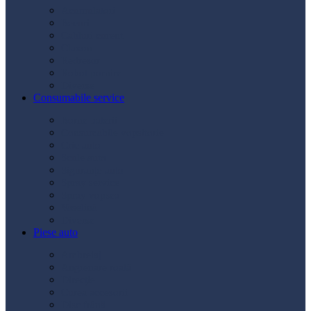
Acumulatori
Becuri
Cabluri curent
Claxon
Redresor
Robot pornire
Diverse
Consumabile service
Borne baterii
Consumabile vopsitorie
Cric auto
Scule auto
Siguranțe auto
Spray service
Spray vopsea
Vaselină
Diverse
Piese auto
Ambreiaj
Angrenare roată
Direcție
Curea accesorii
Disc frână