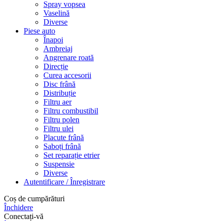
Spray vopsea
Vaselină
Diverse
Piese auto
Înapoi
Ambreiaj
Angrenare roată
Direcție
Curea accesorii
Disc frână
Distribuție
Filtru aer
Filtru combustibil
Filtru polen
Filtru ulei
Placute frână
Saboți frână
Set reparație etrier
Suspensie
Diverse
Autentificare / Înregistrare
Coș de cumpărături
Închidere
Conectați-vă