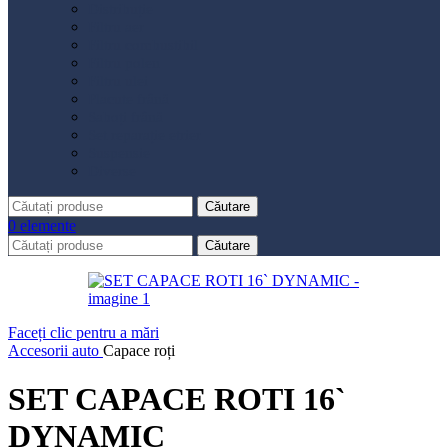
Distribuție
Filtru aer
Filtru combustibil
Filtru polen
Filtru ulei
Placute frână
Saboți frână
Set reparație etrier
Suspensie
Diverse
Căutare
0
elemente
Căutare
Faceți clic pentru a mări
Accesorii auto
Capace roți
SET CAPACE ROTI 16`
DYNAMIC