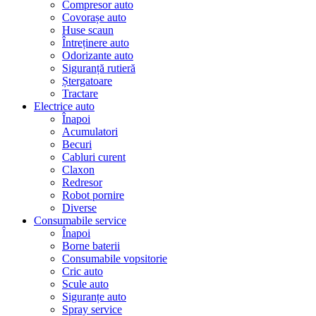
Compresor auto
Covorașe auto
Huse scaun
Întreținere auto
Odorizante auto
Siguranță rutieră
Ștergatoare
Tractare
Electrice auto
Înapoi
Acumulatori
Becuri
Cabluri curent
Claxon
Redresor
Robot pornire
Diverse
Consumabile service
Înapoi
Borne baterii
Consumabile vopsitorie
Cric auto
Scule auto
Siguranțe auto
Spray service