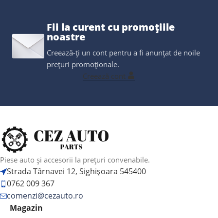
Fii la curent cu promoțiile
noastre
Creează-ți un cont pentru a fi anunțat de noile
prețuri promoționale.
Creează cont
Piese auto și accesorii la prețuri convenabile.
Strada Târnavei 12, Sighișoara 545400
0762 009 367
comenzi@cezauto.ro
Magazin