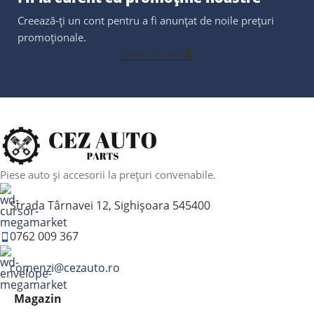
Creează-ți un cont pentru a fi anunțat de noile prețuri
promoționale.
Creează cont
Piese auto și accesorii la prețuri convenabile.
Strada Târnavei 12, Sighișoara 545400
0762 009 367
comenzi@cezauto.ro
Magazin