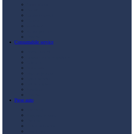
Acumulatori
Becuri
Cabluri curent
Claxon
Redresor
Robot pornire
Diverse
Consumabile service
Borne baterii
Consumabile vopsitorie
Cric auto
Scule auto
Siguranțe auto
Spray service
Spray vopsea
Vaselină
Diverse
Piese auto
Ambreiaj
Angrenare roată
Direcție
Curea accesorii
Disc frână