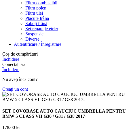
Filtru combustibil
Filtru polen
Filtru ulei
Placute frână
Saboți frână
Set reparație etrier
Suspensie
Diverse
Autentificare / Înregistrare
Coș de cumpărături
Închidere
Conectați-vă
Închidere
Nu aveți încă cont?
Creați un cont
SET COVORASE AUTO CAUCIUC UMBRELLA PENTRU
BMW 5 CLASS VII G30 / G31 / G38 2017-
178,00
lei