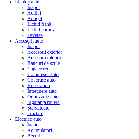
Lichide auto
Înapoi
Aditivi
Antigel
Lichid frână
Lichid parbriz
Diverse
Accesorii auto
Înapoi
Accesorii exterior
Accesorii interior
Bancuri de scule
Capace roți
Compresor auto
Covorașe auto
Huse scaun
Întreținere auto
Odorizante auto
Siguranță rutieră
Ștergatoare
Tractare
Electrice auto
Înapoi
Acumulatori
Becuri