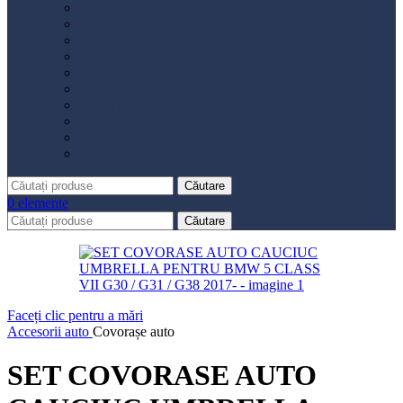
Distribuție
Filtru aer
Filtru combustibil
Filtru polen
Filtru ulei
Placute frână
Saboți frână
Set reparație etrier
Suspensie
Diverse
Căutare
0
elemente
Căutare
Faceți clic pentru a mări
Accesorii auto
Covorașe auto
SET COVORASE AUTO