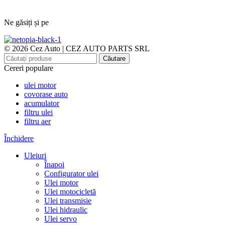
Ne găsiți și pe
© 2026 Cez Auto | CEZ AUTO PARTS SRL
Căutare
Cereri populare
ulei motor
covorase auto
acumulator
filtru ulei
filtru aer
Închidere
Uleiuri
Înapoi
Configurator ulei
Ulei motor
Ulei motocicletă
Ulei transmisie
Ulei hidraulic
Ulei servo