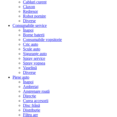
Cabluri curent
Claxon
Redresor
Robot pornire
Diverse
Consumabile service
Înapoi
Borne baterii
Consumabile vopsitorie
Cric auto
Scule auto
Siguranțe auto
Spray service
Spray vopsea
Vaselină
Diverse
Piese auto
Înapoi
Ambreiaj
Angrenare roată
Direcție
Curea accesorii
Disc frână
Distribuție
Filtru aer