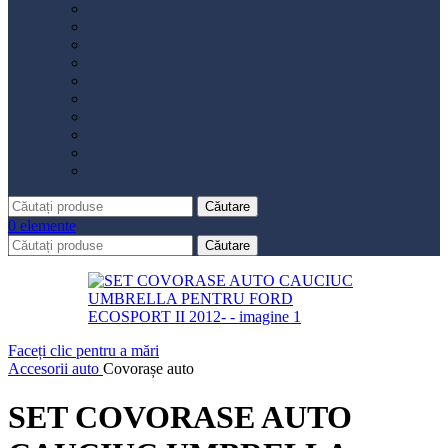
Distribuție
Filtru aer
Filtru combustibil
Filtru polen
Filtru ulei
Placute frână
Saboți frână
Set reparație etrier
Suspensie
Diverse
Căutare
0
elemente
Căutare
Faceți clic pentru a mări
Accesorii auto
Covorașe auto
SET COVORASE AUTO