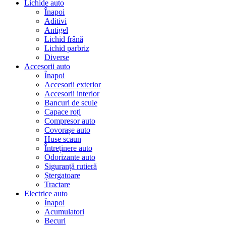
Lichide auto
Înapoi
Aditivi
Antigel
Lichid frână
Lichid parbriz
Diverse
Accesorii auto
Înapoi
Accesorii exterior
Accesorii interior
Bancuri de scule
Capace roți
Compresor auto
Covorașe auto
Huse scaun
Întreținere auto
Odorizante auto
Siguranță rutieră
Ștergatoare
Tractare
Electrice auto
Înapoi
Acumulatori
Becuri