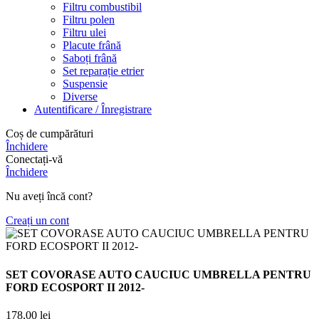
Filtru combustibil
Filtru polen
Filtru ulei
Placute frână
Saboți frână
Set reparație etrier
Suspensie
Diverse
Autentificare / Înregistrare
Coș de cumpărături
Închidere
Conectați-vă
Închidere
Nu aveți încă cont?
Creați un cont
SET COVORASE AUTO CAUCIUC UMBRELLA PENTRU
FORD ECOSPORT II 2012-
178,00
lei