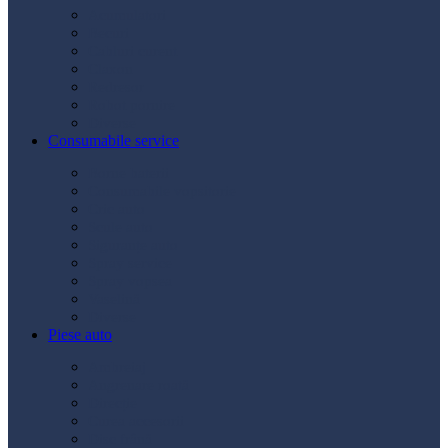
Acumulatori
Becuri
Cabluri curent
Claxon
Redresor
Robot pornire
Diverse
Consumabile service
Borne baterii
Consumabile vopsitorie
Cric auto
Scule auto
Siguranțe auto
Spray service
Spray vopsea
Vaselină
Diverse
Piese auto
Ambreiaj
Angrenare roată
Direcție
Curea accesorii
Disc frână