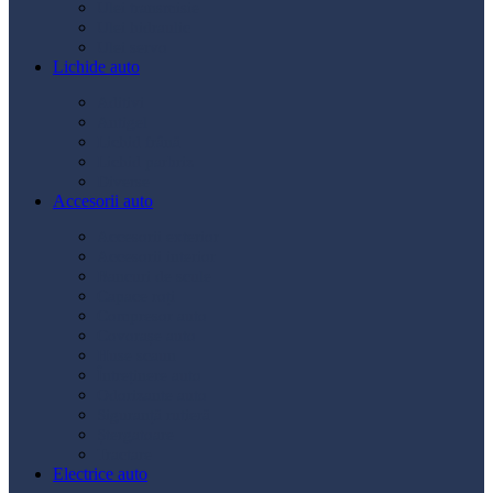
Ulei transmisie
Ulei hidraulic
Ulei servo
Lichide auto
Aditivi
Antigel
Lichid frână
Lichid parbriz
Diverse
Accesorii auto
Accesorii exterior
Accesorii interior
Bancuri de scule
Capace roți
Compresor auto
Covorașe auto
Huse scaun
Întreținere auto
Odorizante auto
Siguranță rutieră
Ștergatoare
Tractare
Electrice auto