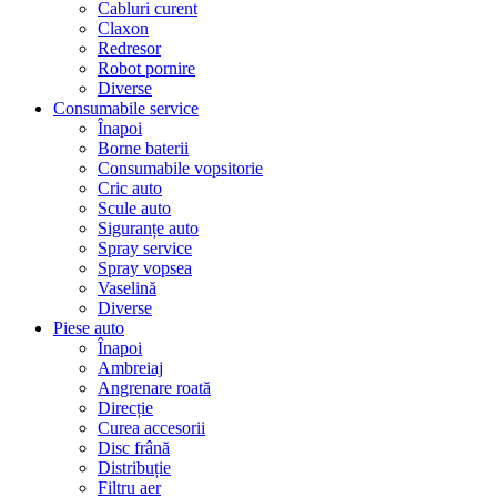
Cabluri curent
Claxon
Redresor
Robot pornire
Diverse
Consumabile service
Înapoi
Borne baterii
Consumabile vopsitorie
Cric auto
Scule auto
Siguranțe auto
Spray service
Spray vopsea
Vaselină
Diverse
Piese auto
Înapoi
Ambreiaj
Angrenare roată
Direcție
Curea accesorii
Disc frână
Distribuție
Filtru aer