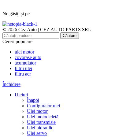
Ne găsiți și pe
© 2026 Cez Auto | CEZ AUTO PARTS SRL
Căutare
Cereri populare
ulei motor
covorase auto
acumulator
filtru ulei
filtru aer
Închidere
Uleiuri
Înapoi
Configurator ulei
Ulei motor
Ulei motocicletă
Ulei transmisie
Ulei hidraulic
Ulei servo