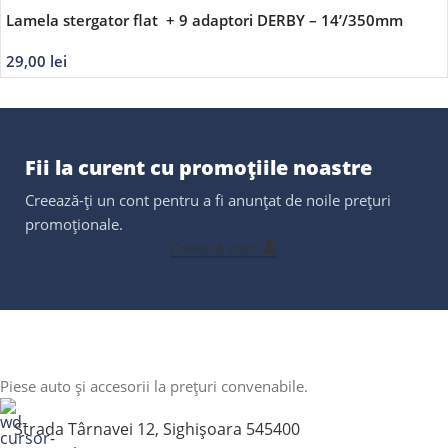
Lamela stergator flat + 9 adaptori DERBY – 14’/350mm
29,00
lei
Fii la curent cu promoțiile noastre
Creează-ți un cont pentru a fi anunțat de noile prețuri
promoționale.
Creează cont
Piese auto și accesorii la prețuri convenabile.
Strada Târnavei 12, Sighișoara 545400