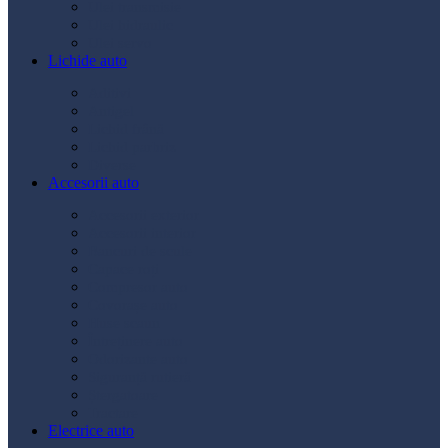
Ulei transmisie
Ulei hidraulic
Ulei servo
Lichide auto
Aditivi
Antigel
Lichid frână
Lichid parbriz
Diverse
Accesorii auto
Accesorii exterior
Accesorii interior
Bancuri de scule
Capace roți
Compresor auto
Covorașe auto
Huse scaun
Întreținere auto
Odorizante auto
Siguranță rutieră
Ștergatoare
Tractare
Electrice auto