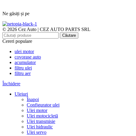
Ne găsiți și pe
© 2026 Cez Auto | CEZ AUTO PARTS SRL
Căutare
Cereri populare
ulei motor
covorase auto
acumulator
filtru ulei
filtru aer
Închidere
Uleiuri
Înapoi
Configurator ulei
Ulei motor
Ulei motocicletă
Ulei transmisie
Ulei hidraulic
Ulei servo