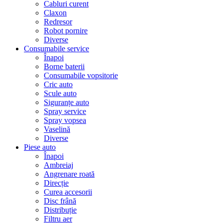
Cabluri curent
Claxon
Redresor
Robot pornire
Diverse
Consumabile service
Înapoi
Borne baterii
Consumabile vopsitorie
Cric auto
Scule auto
Siguranțe auto
Spray service
Spray vopsea
Vaselină
Diverse
Piese auto
Înapoi
Ambreiaj
Angrenare roată
Direcție
Curea accesorii
Disc frână
Distribuție
Filtru aer