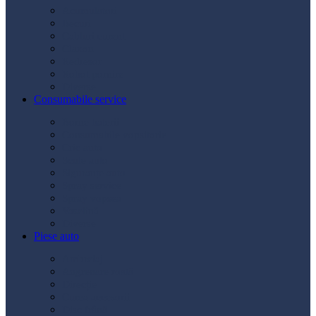
Acumulatori
Becuri
Cabluri curent
Claxon
Redresor
Robot pornire
Diverse
Consumabile service
Borne baterii
Consumabile vopsitorie
Cric auto
Scule auto
Siguranțe auto
Spray service
Spray vopsea
Vaselină
Diverse
Piese auto
Ambreiaj
Angrenare roată
Direcție
Curea accesorii
Disc frână