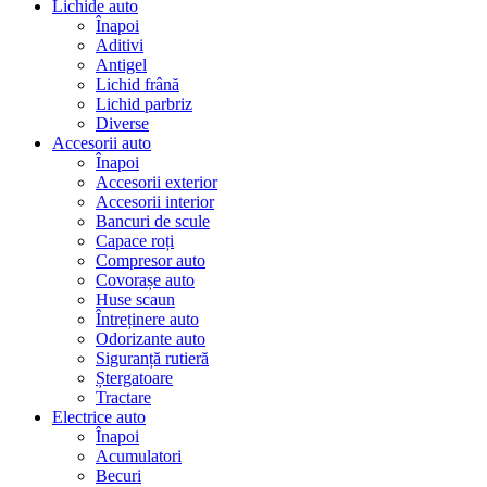
Lichide auto
Înapoi
Aditivi
Antigel
Lichid frână
Lichid parbriz
Diverse
Accesorii auto
Înapoi
Accesorii exterior
Accesorii interior
Bancuri de scule
Capace roți
Compresor auto
Covorașe auto
Huse scaun
Întreținere auto
Odorizante auto
Siguranță rutieră
Ștergatoare
Tractare
Electrice auto
Înapoi
Acumulatori
Becuri