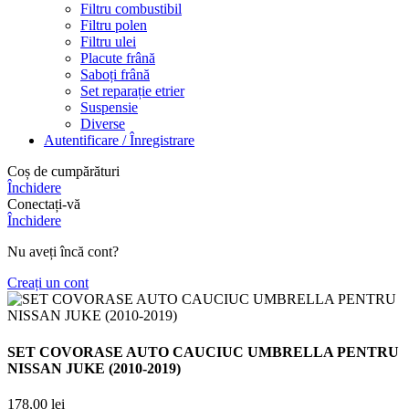
Filtru combustibil
Filtru polen
Filtru ulei
Placute frână
Saboți frână
Set reparație etrier
Suspensie
Diverse
Autentificare / Înregistrare
Coș de cumpărături
Închidere
Conectați-vă
Închidere
Nu aveți încă cont?
Creați un cont
SET COVORASE AUTO CAUCIUC UMBRELLA PENTRU
NISSAN JUKE (2010-2019)
178,00
lei