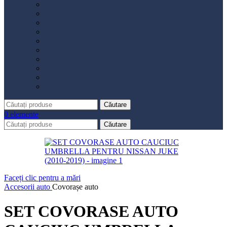
Distribuție
Filtru aer
Filtru combustibil
Filtru polen
Filtru ulei
Placute frână
Saboți frână
Set reparație etrier
Suspensie
Diverse
Căutare
0
elemente
Căutare
Faceți clic pentru a mări
Accesorii auto
Covorașe auto
SET COVORASE AUTO