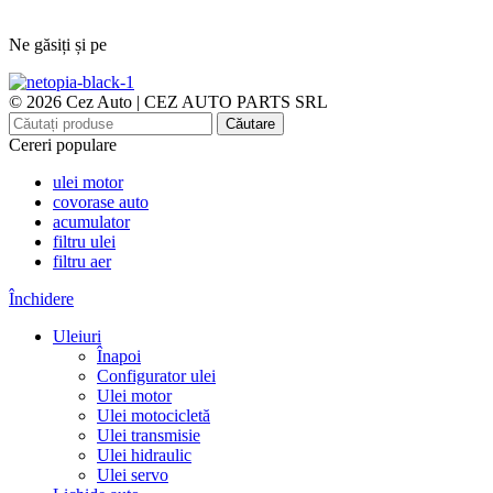
Ne găsiți și pe
© 2026 Cez Auto | CEZ AUTO PARTS SRL
Căutare
Cereri populare
ulei motor
covorase auto
acumulator
filtru ulei
filtru aer
Închidere
Uleiuri
Înapoi
Configurator ulei
Ulei motor
Ulei motocicletă
Ulei transmisie
Ulei hidraulic
Ulei servo