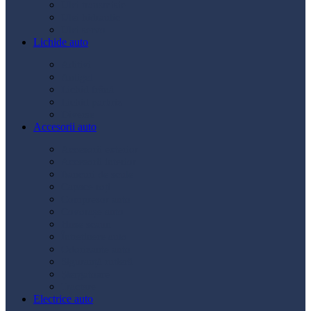
Ulei transmisie
Ulei hidraulic
Ulei servo
Lichide auto
Aditivi
Antigel
Lichid frână
Lichid parbriz
Diverse
Accesorii auto
Accesorii exterior
Accesorii interior
Bancuri de scule
Capace roți
Compresor auto
Covorașe auto
Huse scaun
Întreținere auto
Odorizante auto
Siguranță rutieră
Ștergatoare
Tractare
Electrice auto