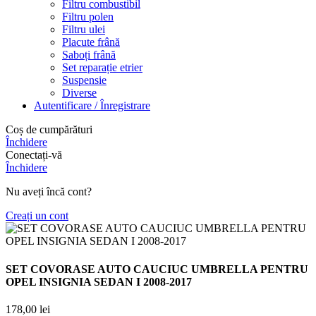
Filtru combustibil
Filtru polen
Filtru ulei
Placute frână
Saboți frână
Set reparație etrier
Suspensie
Diverse
Autentificare / Înregistrare
Coș de cumpărături
Închidere
Conectați-vă
Închidere
Nu aveți încă cont?
Creați un cont
SET COVORASE AUTO CAUCIUC UMBRELLA PENTRU
OPEL INSIGNIA SEDAN I 2008-2017
178,00
lei