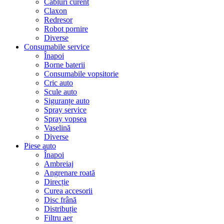
Cabluri curent
Claxon
Redresor
Robot pornire
Diverse
Consumabile service
Înapoi
Borne baterii
Consumabile vopsitorie
Cric auto
Scule auto
Siguranțe auto
Spray service
Spray vopsea
Vaselină
Diverse
Piese auto
Înapoi
Ambreiaj
Angrenare roată
Direcție
Curea accesorii
Disc frână
Distribuție
Filtru aer