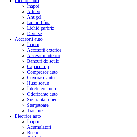
Lichide auto
Înapoi
Aditivi
Antigel
Lichid frână
Lichid parbriz
Diverse
Accesorii auto
Înapoi
Accesorii exterior
Accesorii interior
Bancuri de scule
Capace roți
Compresor auto
Covorașe auto
Huse scaun
Întreținere auto
Odorizante auto
Siguranță rutieră
Ștergatoare
Tractare
Electrice auto
Înapoi
Acumulatori
Becuri