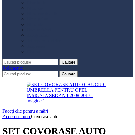
Distribuție
Filtru aer
Filtru combustibil
Filtru polen
Filtru ulei
Placute frână
Saboți frână
Set reparație etrier
Suspensie
Diverse
Căutare
0
elemente
Căutare
Faceți clic pentru a mări
Accesorii auto
Covorașe auto
SET COVORASE AUTO