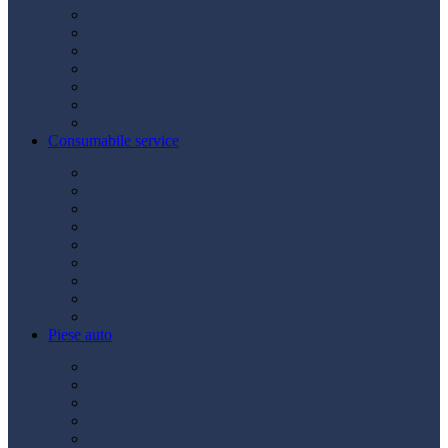
Acumulatori
Becuri
Cabluri curent
Claxon
Redresor
Robot pornire
Diverse
Consumabile service
Borne baterii
Consumabile vopsitorie
Cric auto
Scule auto
Siguranțe auto
Spray service
Spray vopsea
Vaselină
Diverse
Piese auto
Ambreiaj
Angrenare roată
Direcție
Curea accesorii
Disc frână