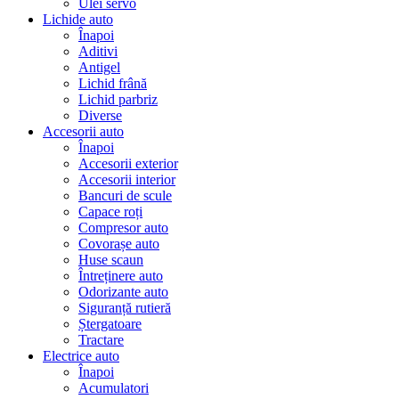
Ulei servo
Lichide auto
Înapoi
Aditivi
Antigel
Lichid frână
Lichid parbriz
Diverse
Accesorii auto
Înapoi
Accesorii exterior
Accesorii interior
Bancuri de scule
Capace roți
Compresor auto
Covorașe auto
Huse scaun
Întreținere auto
Odorizante auto
Siguranță rutieră
Ștergatoare
Tractare
Electrice auto
Înapoi
Acumulatori