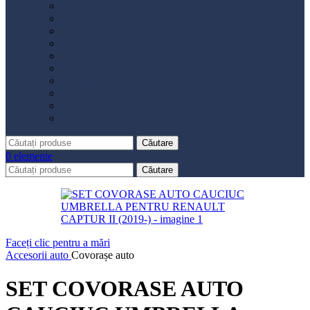
Distribuție
Filtru aer
Filtru combustibil
Filtru polen
Filtru ulei
Placute frână
Saboți frână
Set reparație etrier
Suspensie
Diverse
Căutare
0
elemente
Căutare
Faceți clic pentru a mări
Accesorii auto
Covorașe auto
SET COVORASE AUTO