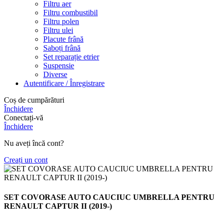
Filtru aer
Filtru combustibil
Filtru polen
Filtru ulei
Placute frână
Saboți frână
Set reparație etrier
Suspensie
Diverse
Autentificare / Înregistrare
Coș de cumpărături
Închidere
Conectați-vă
Închidere
Nu aveți încă cont?
Creați un cont
SET COVORASE AUTO CAUCIUC UMBRELLA PENTRU
RENAULT CAPTUR II (2019-)