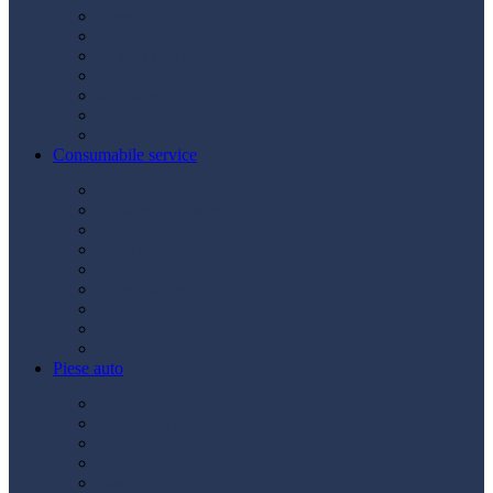
Acumulatori
Becuri
Cabluri curent
Claxon
Redresor
Robot pornire
Diverse
Consumabile service
Borne baterii
Consumabile vopsitorie
Cric auto
Scule auto
Siguranțe auto
Spray service
Spray vopsea
Vaselină
Diverse
Piese auto
Ambreiaj
Angrenare roată
Direcție
Curea accesorii
Disc frână