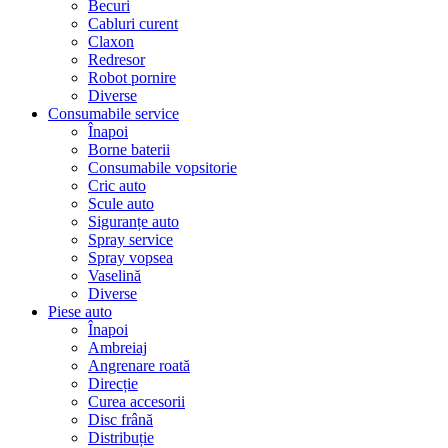
Becuri
Cabluri curent
Claxon
Redresor
Robot pornire
Diverse
Consumabile service
Înapoi
Borne baterii
Consumabile vopsitorie
Cric auto
Scule auto
Siguranțe auto
Spray service
Spray vopsea
Vaselină
Diverse
Piese auto
Înapoi
Ambreiaj
Angrenare roată
Direcție
Curea accesorii
Disc frână
Distribuție