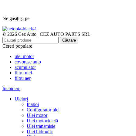
Ne găsiți și pe
© 2026 Cez Auto | CEZ AUTO PARTS SRL
Căutare
Cereri populare
ulei motor
covorase auto
acumulator
filtru ulei
filtru aer
Închidere
Uleiuri
Înapoi
Configurator ulei
Ulei motor
Ulei motocicletă
Ulei transmisie
Ulei hidraulic