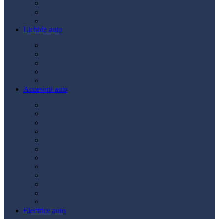
Ulei transmisie
Ulei hidraulic
Ulei servo
Lichide auto
Aditivi
Antigel
Lichid frână
Lichid parbriz
Diverse
Accesorii auto
Accesorii exterior
Accesorii interior
Bancuri de scule
Capace roți
Compresor auto
Covorașe auto
Huse scaun
Întreținere auto
Odorizante auto
Siguranță rutieră
Ștergatoare
Tractare
Electrice auto